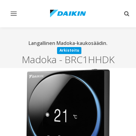
Vaihda
Vaih
navigointi
haku
Langallinen Madoka-kaukosäädin.
Arkistoitu
Madoka
-
BRC1HHDK