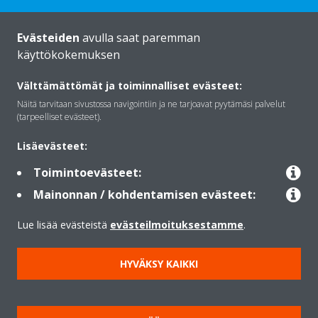
Evästeiden
avulla saat paremman
käyttökokemuksen
Daikinista
Välttämättömät ja toiminnalliset evästeet:
Näitä tarvitaan sivustossa navigointiin ja ne tarjoavat pyytämäsi palvelut
Ratkaisut
(tarpeelliset evästeet).
Lisäevästeet:
Yhteystiedot
Toimintoevästeet:
Mainonnan / kohdentamisen evästeet:
Lämpöpumput
Lue lisää evästeistä
evästeilmoituksestamme
.
HYVÄKSY KAIKKI
Copyright © Daikin
Lainmukainen ilmoitus
Evästeilmoitus
Tietosuojakäytäntö