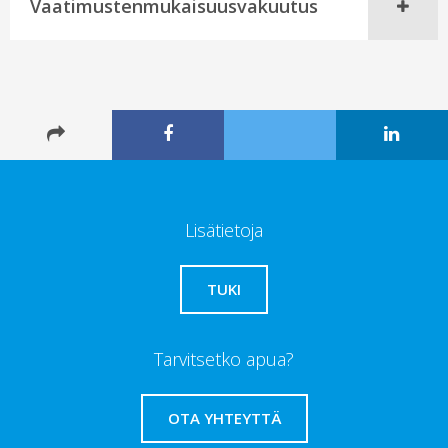
Vaatimustenmukaisuusvakuutus
Lisätietoja
TUKI
Tarvitsetko apua?
OTA YHTEYTTÄ