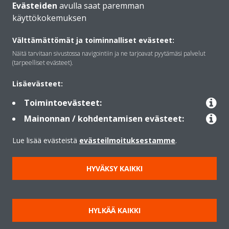
Evästeiden
avulla saat paremman
käyttökokemuksen
Daikinista
Välttämättömät ja toiminnalliset evästeet:
Näitä tarvitaan sivustossa navigointiin ja ne tarjoavat pyytämäsi palvelut
Ratkaisut
(tarpeelliset evästeet).
Lisäevästeet:
Yhteystiedot
Toimintoevästeet:
Mainonnan / kohdentamisen evästeet:
Lämpöpumput
Lue lisää evästeistä
evästeilmoituksestamme
.
HYVÄKSY KAIKKI
Copyright © Daikin
Lainmukainen ilmoitus
Evästeilmoitus
Tietosuojakäytäntö
HYLKÄÄ KAIKKI
Konsernin etiikka
Data Act