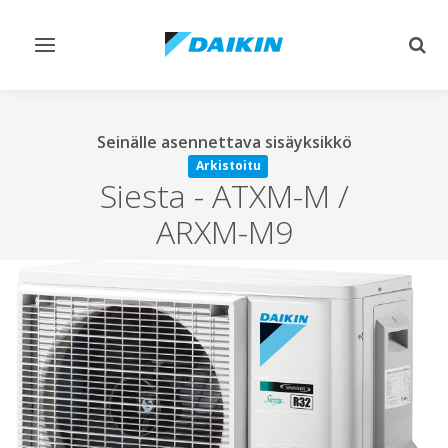
Vaihda
Vaih
navigointi
haku
Seinälle asennettava sisäyksikkö
Arkistoitu
Siesta
-
ATXM-M /
ARXM-M9