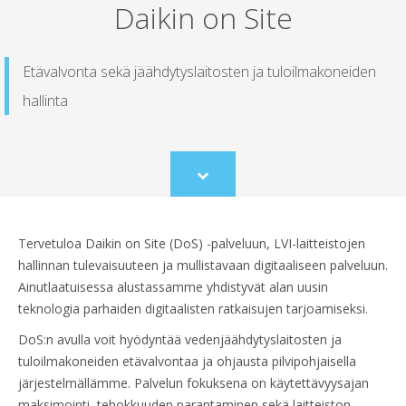
Daikin on Site
Etävalvonta sekä jäähdytyslaitosten ja tuloilmakoneiden
hallinta
Scroll
to
content
Tervetuloa Daikin on Site (DoS) -palveluun, LVI-laitteistojen
hallinnan tulevaisuuteen ja mullistavaan digitaaliseen palveluun.
Ainutlaatuisessa alustassamme yhdistyvät alan uusin
teknologia parhaiden digitaalisten ratkaisujen tarjoamiseksi.
DoS:n avulla voit hyödyntää vedenjäähdytyslaitosten ja
tuloilmakoneiden etävalvontaa ja ohjausta pilvipohjaisella
järjestelmällämme. Palvelun fokuksena on käytettävyysajan
maksimointi, tehokkuuden parantaminen sekä laitteiston