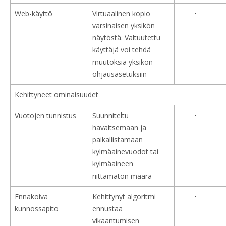
Web-käyttö
Virtuaalinen kopio
•
varsinaisen yksikön
näytöstä. Valtuutettu
käyttäjä voi tehdä
muutoksia yksikön
ohjausasetuksiin
Kehittyneet ominaisuudet
Vuotojen tunnistus
Suunniteltu
•
havaitsemaan ja
paikallistamaan
kylmäainevuodot tai
kylmäaineen
riittämätön määrä
Ennakoiva
Kehittynyt algoritmi
•
kunnossapito
ennustaa
vikaantumisen