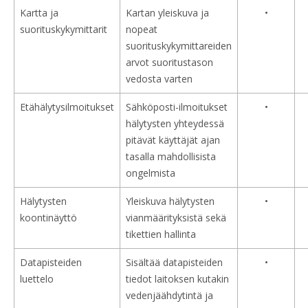
Kartta ja
Kartan yleiskuva ja
•
suorituskykymittarit
nopeat
suorituskykymittareiden
arvot suoritustason
vedosta varten
Etähälytysilmoitukset
Sähköposti-ilmoitukset
•
hälytysten yhteydessä
pitävät käyttäjät ajan
tasalla mahdollisista
ongelmista
Hälytysten
Yleiskuva hälytysten
•
koontinäyttö
vianmäärityksistä sekä
tikettien hallinta
Datapisteiden
Sisältää datapisteiden
•
luettelo
tiedot laitoksen kutakin
vedenjäähdytintä ja