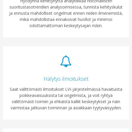
Hyödynnä kehittynyttä analytiikkaa historiallisten
suoritustasotrendien analysoimisessa, tunnista kehityskulut
ja ennusta mahdolliset ongelmat ennen niiden ilmenemistä,
mikä mahdollistaa ennakoivat huollot ja minimoi
odottamattoman keskeytysajan riskin.
Hälytys ilmoitukset
Saat välittömästi ilmoitukset LVI-järjestelmässä havaituista
poikkeavaisuuksista tai ongelmista, ja voit ryhtyä
välittömästi toimiin ja ehkäistä kalliit keskeytykset ja näin
varmistaa jatkuvan toiminnan ja asiakkaan tyytyväisyyden.