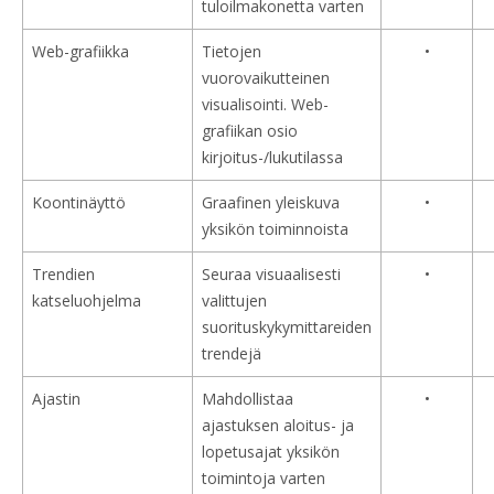
tuloilmakonetta varten
Web-grafiikka
Tietojen
•
vuorovaikutteinen
visualisointi. Web-
grafiikan osio
kirjoitus-/lukutilassa
Koontinäyttö
Graafinen yleiskuva
•
yksikön toiminnoista
Trendien
Seuraa visuaalisesti
•
katseluohjelma
valittujen
suorituskykymittareiden
trendejä
Ajastin
Mahdollistaa
•
ajastuksen aloitus- ja
lopetusajat yksikön
toimintoja varten