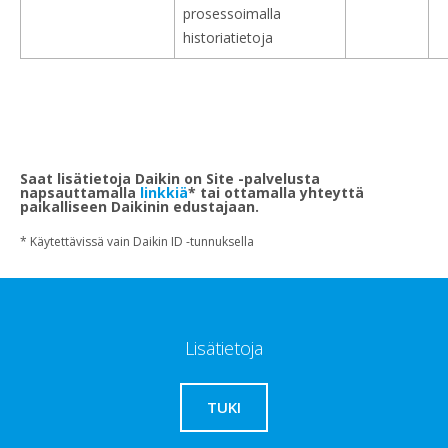
prosessoimalla
historiatietoja
Saat lisätietoja Daikin on Site -palvelusta
napsauttamalla
linkkiä
* tai ottamalla yhteyttä
paikalliseen Daikinin edustajaan.
* Käytettävissä vain Daikin ID -tunnuksella
Lisätietoja
TUKI