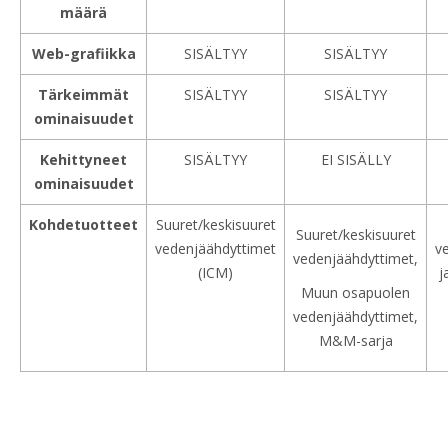
määrä
Web-grafiikka
SISÄLTYY
SISÄLTYY
Tärkeimmät
SISÄLTYY
SISÄLTYY
ominaisuudet
Kehittyneet
SISÄLTYY
EI SISÄLLY
ominaisuudet
Kohdetuotteet
Suuret/keskisuuret
Suuret/keskisuuret
vedenjäähdyttimet
v
vedenjäähdyttimet,
(ICM)
j
Muun osapuolen
vedenjäähdyttimet,
M&M-sarja