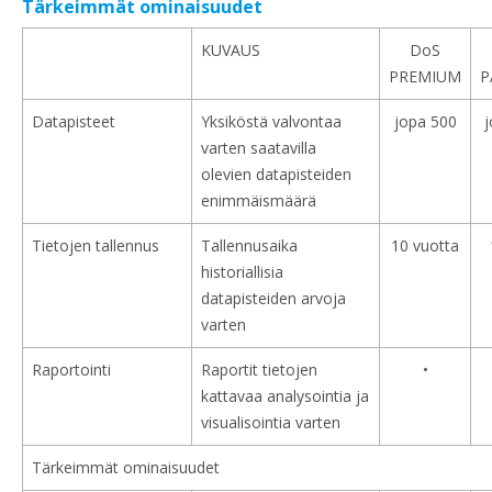
Tärkeimmät ominaisuudet
KUVAUS
DoS
PREMIUM
P
Datapisteet
Yksiköstä valvontaa
jopa 500
j
varten saatavilla
olevien datapisteiden
enimmäismäärä
Tietojen tallennus
Tallennusaika
10 vuotta
historiallisia
datapisteiden arvoja
varten
Raportointi
Raportit tietojen
•
kattavaa analysointia ja
visualisointia varten
Tärkeimmät ominaisuudet