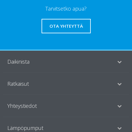
Tarvitsetko apua?
OTA YHTEYTTÄ
Daikinista
Ratkaisut
Yhteystiedot
Lämpöpumput