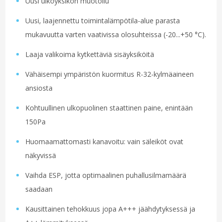
Uusi ulkoyksikön muotoilu
Uusi, laajennettu toimintalämpötila-alue parasta
mukavuutta varten vaativissa olosuhteissa (-20...+50 °C).
Laaja valikoima kytkettäviä sisäyksiköitä
Vähäisempi ympäristön kuormitus R-32-kylmäaineen
ansiosta
Kohtuullinen ulkopuolinen staattinen paine, enintään
150Pa
Huomaamattomasti kanavoitu: vain säleiköt ovat
näkyvissä
Vaihda ESP, jotta optimaalinen puhallusilmamäärä
saadaan
Kausittainen tehokkuus jopa A+++ jäähdytyksessä ja