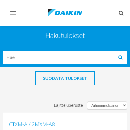
Vaihda
Vaih
navigointi
haku
Hakutulokset
Search
Subm
SUODATA TULOKSET
Lajitteluperuste
CTXM-A / 2MXM-A8