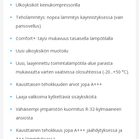
Ulkoyksiköt keinukompressorilla
Teholämmitys: nopea lämmitys käynnistyksessä (vain
parisovellus)
Comfort+: täysi mukavuus tasaisella lämpötilalla
Uusi ulkoyksikön muotoilu
Uusi, laajennettu toimintalämpötila-alue parasta
mukavuutta varten vaativissa olosuhteissa (-20...+50 °C).
Kausittaisen tehokkuuden arvot jopa A+++
Laaja valikoima kytkettäviä sisäyksiköitä
Vähäisempi ympäristön kuormitus R-32-kylmäaineen
ansiosta
Kausittainen tehokkuus jopa A+++ jäähdytyksessä ja
A++ lämmityksessä