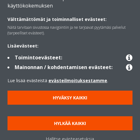
käyttökokemuksen
Daikinista
Välttämättömät ja toiminnalliset evästeet:
Näitä tarvitaan sivustossa navigointiin ja ne tarjoavat pyytämäsi palvelut
Ratkaisut
(tarpeelliset evästeet).
Lisäevästeet:
Yhteystiedot
Toimintoevästeet:
Mainonnan / kohdentamisen evästeet:
Lämpöpumput
Lue lisää evästeistä
evästeilmoituksestamme
.
HYVÄKSY KAIKKI
Copyright © Daikin
Lainmukainen ilmoitus
Evästeilmoitus
Tietosuojakäytäntö
HYLKÄÄ KAIKKI
Konsernin etiikka
Data Act
Hallitse evästeasetuksia