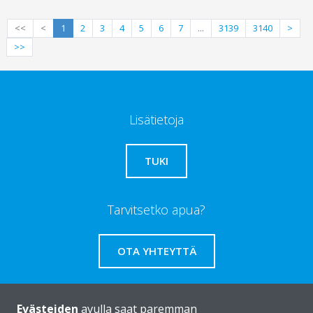
<<
<
1
2
3
4
5
6
7
...
3139
3140
>
>>
Lisätietoja
TUKI
Tarvitsetko apua?
OTA YHTEYTTÄ
Evästeiden
avulla saat paremman