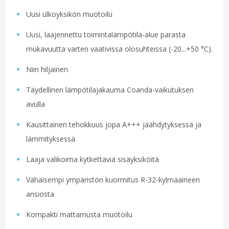
Uusi ulkoyksikön muotoilu
Uusi, laajennettu toimintalämpötila-alue parasta
mukavuutta varten vaativissa olosuhteissa (-20...+50 °C).
Niin hiljainen
Täydellinen lämpötilajakauma Coanda-vaikutuksen
avulla
Kausittainen tehokkuus jopa A+++ jäähdytyksessä ja
lämmityksessä
Laaja valikoima kytkettäviä sisäyksiköitä
Vähäisempi ympäristön kuormitus R-32-kylmäaineen
ansiosta
Kompakti mattamusta muotoilu