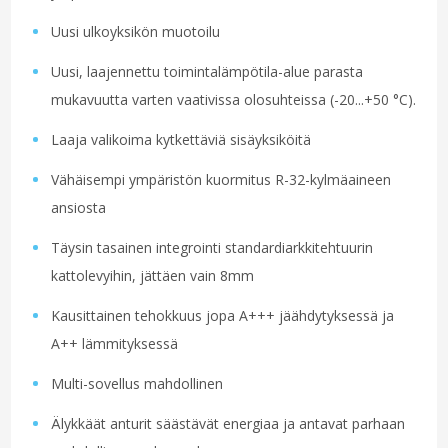
Uusi ulkoyksikön muotoilu
Uusi, laajennettu toimintalämpötila-alue parasta
mukavuutta varten vaativissa olosuhteissa (-20...+50 °C).
Laaja valikoima kytkettäviä sisäyksiköitä
Vähäisempi ympäristön kuormitus R-32-kylmäaineen
ansiosta
Täysin tasainen integrointi standardiarkkitehtuurin
kattolevyihin, jättäen vain 8mm
Kausittainen tehokkuus jopa A+++ jäähdytyksessä ja
A++ lämmityksessä
Multi-sovellus mahdollinen
Älykkäät anturit säästävät energiaa ja antavat parhaan