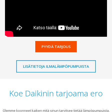
PYYDÄ TARJOUS
LISÄTIETOJA ILMALÄMPÖPUMPUISTA
Koe Daikinin tarjoama ero
Olemme koonneet kaiken mitä sinun tarvitsee tietää lämpöpumpuista,