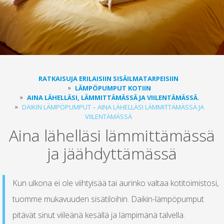
RATKAISUJA ERILAISIIN SISÄILMATARPEISIIN
LÄMPÖPUMPUT KOTIIN
AINA LÄHELLÄSI, LÄMMITTÄMÄSSÄ JA VIILENTÄMÄSSÄ.
DAIKIN LÄMPÖPUMPUT – AINA LÄHELLÄSI LÄMMITTÄMÄSSÄ JA
VIILENTÄMÄSSÄ
Aina lähelläsi lämmittämässä
ja jäähdyttämässä
Kun ulkona ei ole viihtyisää tai aurinko valtaa kotitoimistosi,
tuomme mukavuuden sisätiloihin. Daikin-lämpöpumput
pitävät sinut viileänä kesällä ja lämpimänä talvella.