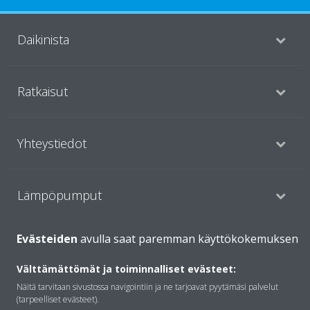
Daikinista
Ratkaisut
Yhteystiedot
Lämpöpumput
Evästeiden
avulla saat paremman käyttökokemuksen
Copyright © Daikin
Välttämättömät ja toiminnalliset evästeet:
Lainmukainen ilmoitus
Evästeilmoitus
Tietosuojakäytäntö
Näitä tarvitaan sivustossa navigointiin ja ne tarjoavat pyytämäsi palvelut
Konsernin etiikka
Data Act
(tarpeelliset evästeet).