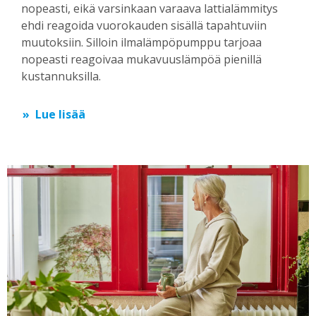
nopeasti, eikä varsinkaan varaava lattialämmitys
ehdi reagoida vuorokauden sisällä tapahtuviin
muutoksiin. Silloin ilmalämpöpumppu tarjoaa
nopeasti reagoivaa mukavuuslämpöä pienillä
kustannuksilla.
Lue lisää