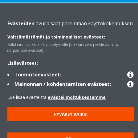
Daikinista
Evästeiden
avulla saat paremman käyttökokemuksen
Välttämättömät ja toiminnalliset evästeet:
Ratkaisut
Näitä tarvitaan sivustossa navigointiin ja ne tarjoavat pyytämäsi palvelut
(tarpeelliset evästeet).
Yhteystiedot
Lisäevästeet:
Toimintoevästeet:
Lämpöpumput
Mainonnan / kohdentamisen evästeet:
Lue lisää evästeistä
evästeilmoituksestamme
.
Copyright © Daikin
HYVÄKSY KAIKKI
Lainmukainen ilmoitus
Evästeilmoitus
Tietosuojakäytäntö
Konsernin etiikka
Data Act