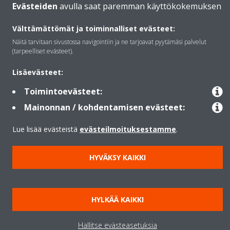
Evästeiden
avulla saat paremman käyttökokemuksen
Välttämättömät ja toiminnalliset evästeet:
Ratkaisut
Näitä tarvitaan sivustossa navigointiin ja ne tarjoavat pyytämäsi palvelut
(tarpeelliset evästeet).
Yhteystiedot
Lisäevästeet:
Toimintoevästeet:
Lämpöpumput
Mainonnan / kohdentamisen evästeet:
Lue lisää evästeistä
evästeilmoituksestamme
.
Copyright © Daikin
HYVÄKSY KAIKKI
Lainmukainen ilmoitus
Evästeilmoitus
Tietosuojakäytäntö
Konsernin etiikka
Data Act
HYLKÄÄ KAIKKI
Hallitse evästeasetuksia