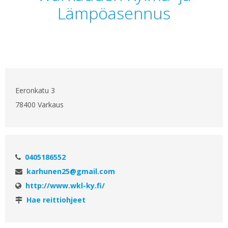
Lämpöasennus
Eeronkatu 3
78400 Varkaus
0405186552
karhunen25@gmail.com
http://www.wkl-ky.fi/
Hae reittiohjeet