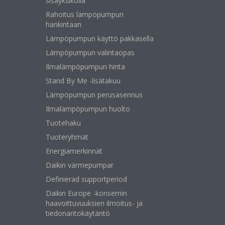
sisäyksiköllä
Rahoitus lämpöpumpun
hankintaan
Lämpöpumpun käyttö pakkasella
Lämpöpumpun valintaopas
Ilmalämpöpumpun hinta
Stand By Me -lisätakuu
Lämpöpumpun perusasennus
Ilmalämpöpumpun huolto
Tuotehaku
Tuoteryhmät
Energiamerkinnät
Daikin värmepumpar
Definierad supportperiod
Daikin Europe -konsernin
haavoittuvuuksien ilmoitus- ja
tiedonantokäytäntö