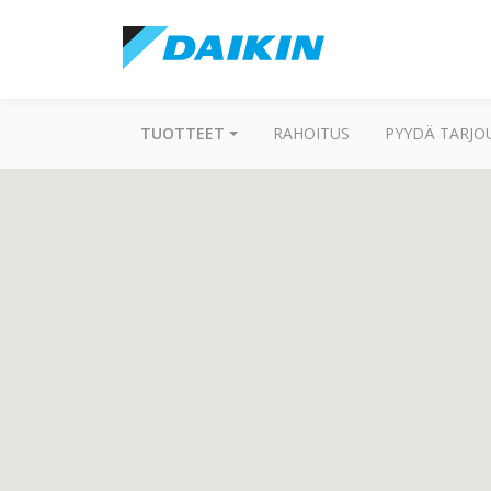
TUOTTEET
RAHOITUS
PYYDÄ TARJO