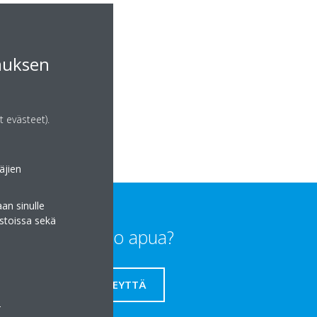
muksen
atkaisut.fi
atkaisut.fi/
t evästeet).
äjien
an sinulle
stoissa sekä
Tarvitsetko apua?
OTA YHTEYTTÄ
a