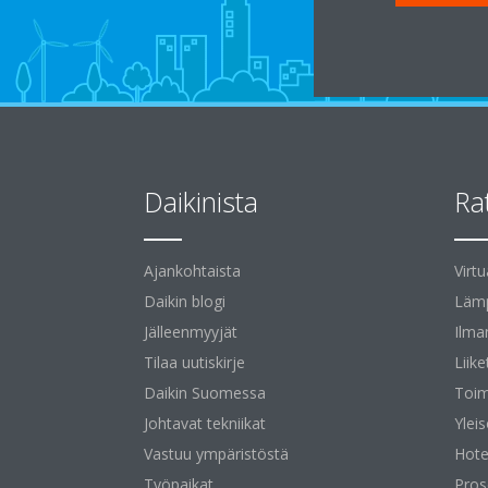
Daikinista
Ra
Ajankohtaista
Virt
Daikin blogi
Lämp
Jälleenmyyjät
Ilma
Tilaa uutiskirje
Liike
Daikin Suomessa
Toim
Johtavat tekniikat
Yleis
Vastuu ympäristöstä
Hotel
Työpaikat
Pros