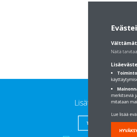
Yli-iintie 907
Eväste
93140 Kipinä
Välttämätt
Näitä tarvita
Lisäeväste
Toiminto
käyttäytymis
Mainonna
merkitseviä 
Lisätietoja
mitataan ma
Lue lisää ev
TUKI
HYVÄKSY