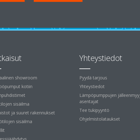
tkaisut
Yhteystiedot
uaalinen showroom
Pyydä tarjous
öpumput kotiin
Yhteystiedot
npuhdistimet
Lämpöpumppujen jälleenmyyj
asentajat
tilojen sisäilma
Tee tukipyyntö
istot ja suuret rakennukset
Ohjelmistolataukset
ötilojen sisäilma
lit
essijäähdytys