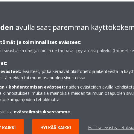
0400891821
iden
avulla saat paremman käyttökoke
myynti@suomenenergiar
https://suomenenergiar
ömät ja toiminnalliset evästeet:
Hae reittiohjeet
an sivustossa navigointiin ja ne tarjoavat pyytämäsi palvelut (tarpeellise
et:
evästeet:
evästeet, jotka keräävät tilastotietoja liikenteestä ja käytt
estä meidän tai muun osapuolen sivustoissa
n / kohdentamisen evästeet:
näiden evästeiden avulla kohdisteta
ja kiinnostuksiesi mukaisia mainoksia meidän tai muun osapuolen sivu
inoskampanjoiden tehokkuutta
ästeistä
evästeilmoituksestamme
.
 KAIKKI
HYLKÄÄ KAIKKI
Hallitse evästeasetuksi