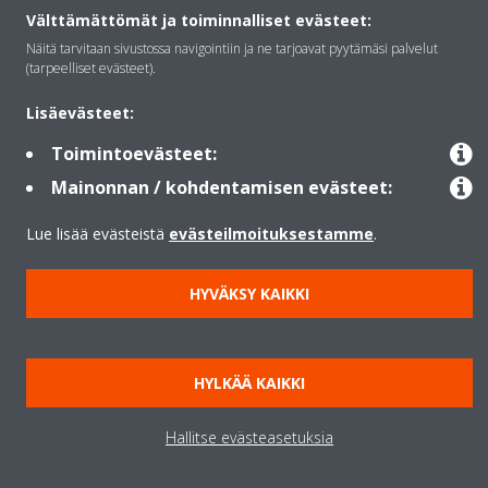
Välttämättömät ja toiminnalliset evästeet:
Ratkaisut
Näitä tarvitaan sivustossa navigointiin ja ne tarjoavat pyytämäsi palvelut
(tarpeelliset evästeet).
Yhteystiedot
Lisäevästeet:
Toimintoevästeet:
Mainonnan / kohdentamisen evästeet:
Lämpöpumput
Lue lisää evästeistä
evästeilmoituksestamme
.
Copyright © Daikin
HYVÄKSY KAIKKI
Lainmukainen ilmoitus
Evästeilmoitus
Tietosuojakäytäntö
Konsernin etiikka
Data Act
HYLKÄÄ KAIKKI
Hallitse evästeasetuksia