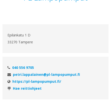
Epilänkatu 1 D
33270 Tampere
040 556 9705
petri.lappalainen@pl-lampopumput.fi
https://pl-lampopumput.fi/
Hae reittiohjeet