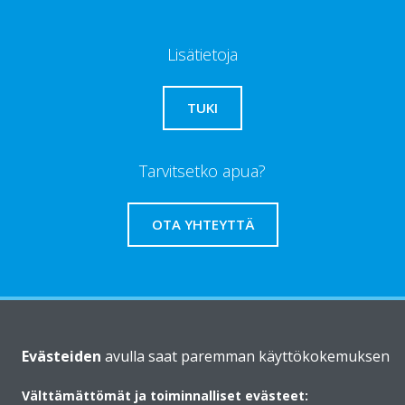
Lisätietoja
TUKI
Tarvitsetko apua?
OTA YHTEYTTÄ
Daikinista
Evästeiden
avulla saat paremman käyttökokemuksen
Välttämättömät ja toiminnalliset evästeet:
Ratkaisut