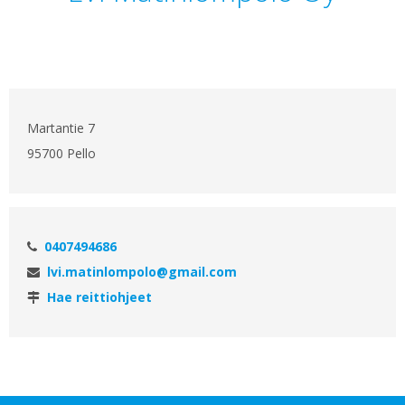
Martantie 7
95700 Pello
0407494686
lvi.matinlompolo@gmail.com
Hae reittiohjeet