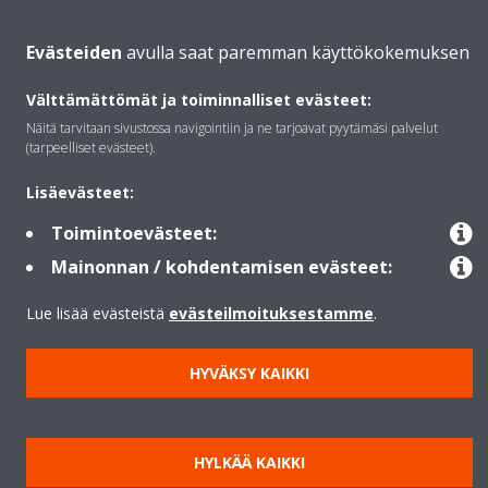
Daikinista
Evästeiden
avulla saat paremman käyttökokemuksen
Välttämättömät ja toiminnalliset evästeet:
Ratkaisut
Näitä tarvitaan sivustossa navigointiin ja ne tarjoavat pyytämäsi palvelut
(tarpeelliset evästeet).
Yhteystiedot
Lisäevästeet:
Toimintoevästeet:
Lämpöpumput
Mainonnan / kohdentamisen evästeet:
Lue lisää evästeistä
evästeilmoituksestamme
.
Copyright © Daikin
HYVÄKSY KAIKKI
Lainmukainen ilmoitus
Evästeilmoitus
Tietosuojakäytäntö
Konsernin etiikka
Data Act
HYLKÄÄ KAIKKI