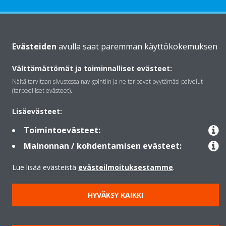
Daikinista
Evästeiden
avulla saat paremman käyttökokemuksen
Välttämättömät ja toiminnalliset evästeet:
Ratkaisut
Näitä tarvitaan sivustossa navigointiin ja ne tarjoavat pyytämäsi palvelut
(tarpeelliset evästeet).
Yhteystiedot
Lisäevästeet:
Toimintoevästeet:
Lämpöpumput
Mainonnan / kohdentamisen evästeet:
Lue lisää evästeistä
evästeilmoituksestamme
.
Copyright © Daikin
HYVÄKSY KAIKKI
Lainmukainen ilmoitus
Evästeilmoitus
Tietosuojakäytäntö
Konsernin etiikka
Data Act