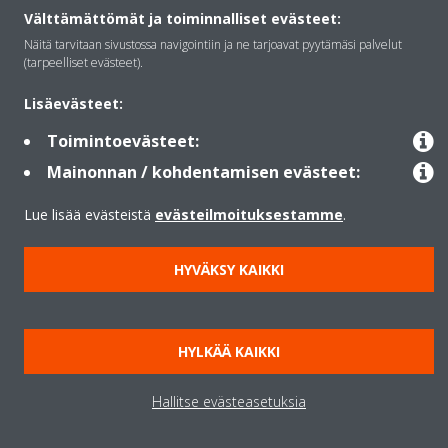
Välttämättömät ja toiminnalliset evästeet:
Ratkaisut
Näitä tarvitaan sivustossa navigointiin ja ne tarjoavat pyytämäsi palvelut
(tarpeelliset evästeet).
Yhteystiedot
Lisäevästeet:
Toimintoevästeet:
Mainonnan / kohdentamisen evästeet:
Lämpöpumput
Lue lisää evästeistä
evästeilmoituksestamme
.
Copyright © Daikin
HYVÄKSY KAIKKI
Lainmukainen ilmoitus
Evästeilmoitus
Tietosuojakäytäntö
Konsernin etiikka
Data Act
HYLKÄÄ KAIKKI
Hallitse evästeasetuksia