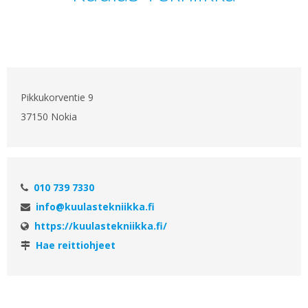
Pikkukorventie 9
37150 Nokia
010 739 7330
info@kuulastekniikka.fi
https://kuulastekniikka.fi/
Hae reittiohjeet