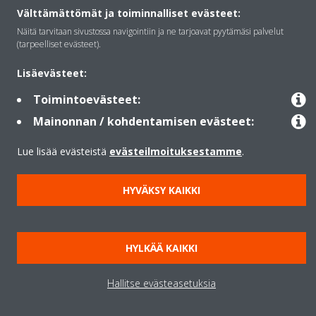
Välttämättömät ja toiminnalliset evästeet:
Ratkaisut
Näitä tarvitaan sivustossa navigointiin ja ne tarjoavat pyytämäsi palvelut
(tarpeelliset evästeet).
Yhteystiedot
Lisäevästeet:
Toimintoevästeet:
Mainonnan / kohdentamisen evästeet:
Lämpöpumput
Lue lisää evästeistä
evästeilmoituksestamme
.
Copyright © Daikin
HYVÄKSY KAIKKI
Lainmukainen ilmoitus
Evästeilmoitus
Tietosuojakäytäntö
Konsernin etiikka
Data Act
HYLKÄÄ KAIKKI
Hallitse evästeasetuksia