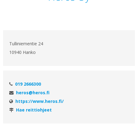
Tulliniementie 24
10940 Hanko
019 2666300
heros@heros.fi
https://www.heros.fi/
Hae reittiohjeet