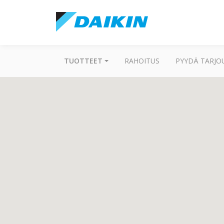
TUOTTEET
RAHOITUS
PYYDÄ TARJO