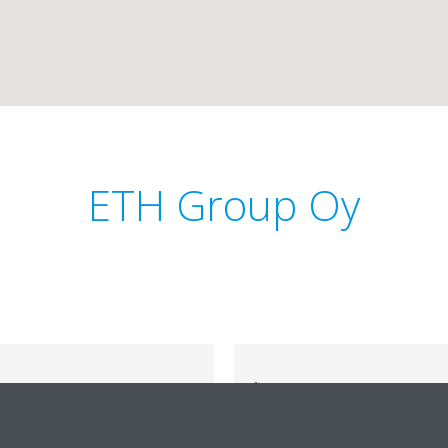
ETH Group Oy
040 707 3842
kimmo.helander@eth.fi
https://www.eth.fi/