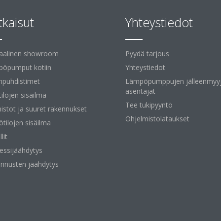
tkaisut
Yhteystiedot
uaalinen showroom
Pyydä tarjous
öpumput kotiin
Yhteystiedot
npuhdistimet
Lämpöpumppujen jälleenmyyj
asentajat
tilojen sisäilma
Tee tukipyyntö
istot ja suuret rakennukset
Ohjelmistolataukset
ötilojen sisäilma
lit
essijäähdytys
nnusten jäähdytys