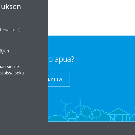
muksen
t evästeet).
äjien
Tarvitsetko apua?
an sinulle
stoissa sekä
OTA YHTEYTTÄ
a