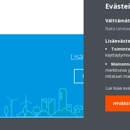
Eväste
Välttämätt
Näitä tarvita
Lisäeväste
Toiminto
Lisätietoja
käyttäytymis
Mainonna
merkitseviä 
TUKI
mitataan ma
Lue lisää ev
HYVÄKSY