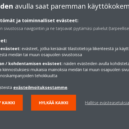
iden
avulla saat paremman käyttökoke
Hae reittiohjeet
ömät ja toiminnalliset evästeet:
an sivustossa navigointiin ja ne tarjoavat pyytämäsi palvelut (tarpeellise
et:
evästeet:
evästeet, jotka keräävät tilastotietoja liikenteestä ja käytt
estä meidän tai muun osapuolen sivustoissa
n / kohdentamisen evästeet:
näiden evästeiden avulla kohdisteta
ja kiinnostuksiesi mukaisia mainoksia meidän tai muun osapuolen sivu
inoskampanjoiden tehokkuutta
ästeistä
evästeilmoituksestamme
.
 KAIKKI
HYLKÄÄ KAIKKI
Hallitse evästeasetuksi