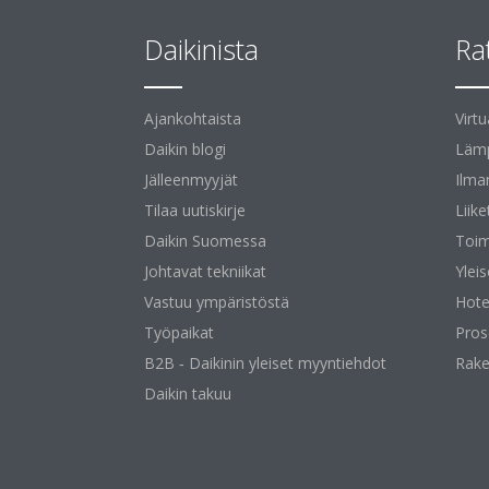
Daikinista
Ra
Ajankohtaista
Virt
Daikin blogi
Lämp
Jälleenmyyjät
Ilma
Tilaa uutiskirje
Liike
Daikin Suomessa
Toim
Johtavat tekniikat
Yleis
Vastuu ympäristöstä
Hotel
Työpaikat
Pros
B2B ‐ Daikinin yleiset myyntiehdot
Rake
Daikin takuu