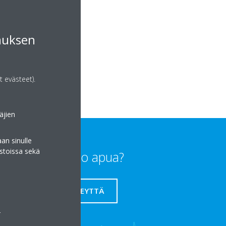
muksen
kka.fi
t evästeet).
äjien
an sinulle
stoissa sekä
Tarvitsetko apua?
OTA YHTEYTTÄ
a