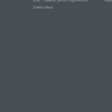
B2B ‐ Daikinin yleiset myyntiehdot
Rake
Daikin takuu