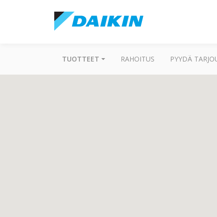
TUOTTEET
RAHOITUS
PYYDÄ TARJO