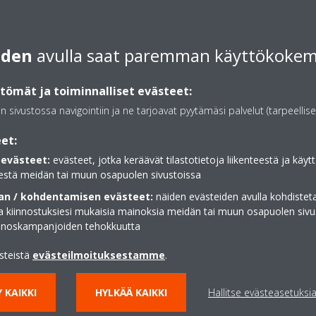
0443202765
iden
avulla saat paremman käyttökoke
putkiliike@gmail.com
http://www.lämpöteknii
ömät ja toiminnalliset evästeet:
Hae reittiohjeet
an sivustossa navigointiin ja ne tarjoavat pyytämäsi palvelut (tarpeellise
et:
evästeet:
evästeet, jotka keräävät tilastotietoja liikenteestä ja käytt
estä meidän tai muun osapuolen sivustoissa
n / kohdentamisen evästeet:
näiden evästeiden avulla kohdisteta
ja kiinnostuksiesi mukaisia mainoksia meidän tai muun osapuolen sivu
inoskampanjoiden tehokkuutta
ästeistä
evästeilmoituksestamme
.
 KAIKKI
HYLKÄÄ KAIKKI
Hallitse evästeasetuksi