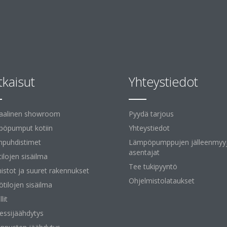
tkaisut
Yhteystiedot
uaalinen showroom
Pyydä tarjous
öpumput kotiin
Yhteystiedot
npuhdistimet
Lämpöpumppujen jälleenmyyj
asentajat
tilojen sisäilma
Tee tukipyyntö
istot ja suuret rakennukset
Ohjelmistolataukset
ötilojen sisäilma
lit
essijäähdytys