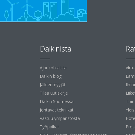
Daikinista
Ra
Ajankohtaista
Virt
Daikin blogi
Lämp
Jälleenmyyjät
Ilma
Tilaa uutiskirje
Liike
Daikin Suomessa
Toim
Johtavat tekniikat
Yleis
Vastuu ympäristöstä
Hotel
Työpaikat
Pros