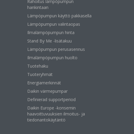
Rahoitus lämpöpumpun
hankintaan
Lämpöpumpun käyttö pakkasella
Lämpöpumpun valintaopas
Ilmalämpöpumpun hinta
Stand By Me -lisätakuu
Lämpöpumpun perusasennus
Ilmalämpöpumpun huolto
Tuotehaku
Tuoteryhmät
Energiamerkinnät
Daikin värmepumpar
Definierad supportperiod
Daikin Europe -konsernin
haavoittuvuuksien ilmoitus- ja
tiedonantokäytäntö