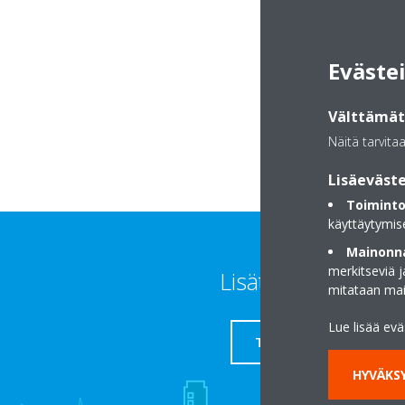
Eväste
Seinäjoki
Välttämätt
Näitä tarvita
Lisäeväste
Toiminto
käyttäytymis
Mainonna
merkitseviä 
Lisätietoja
mitataan ma
Lue lisää ev
TUKI
HYVÄKSY