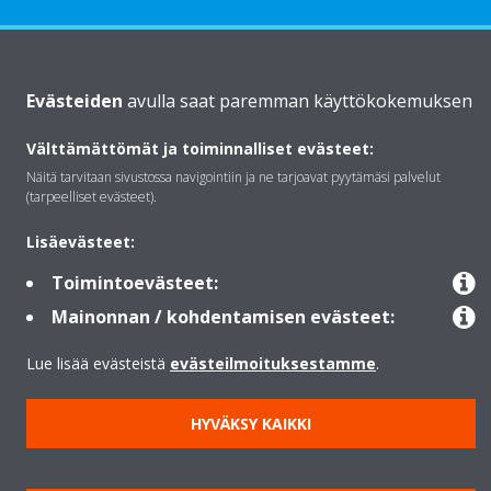
Daikinista
Evästeiden
avulla saat paremman käyttökokemuksen
Välttämättömät ja toiminnalliset evästeet:
Ratkaisut
Näitä tarvitaan sivustossa navigointiin ja ne tarjoavat pyytämäsi palvelut
(tarpeelliset evästeet).
Yhteystiedot
Lisäevästeet:
Toimintoevästeet:
Lämpöpumput
Mainonnan / kohdentamisen evästeet:
Lue lisää evästeistä
evästeilmoituksestamme
.
Copyright © Daikin
HYVÄKSY KAIKKI
Lainmukainen ilmoitus
Evästeilmoitus
Tietosuojakäytäntö
Konsernin etiikka
Data Act