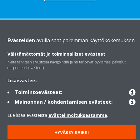
Daikinista
Evästeiden
avulla saat paremman käyttökokemuksen
Välttämättömät ja toiminnalliset evästeet:
Ratkaisut
Näitä tarvitaan sivustossa navigointiin ja ne tarjoavat pyytämäsi palvelut
(tarpeelliset evästeet).
Yhteystiedot
Lisäevästeet:
Toimintoevästeet:
Lämpöpumput
Mainonnan / kohdentamisen evästeet:
Lue lisää evästeistä
evästeilmoituksestamme
.
Copyright © Daikin
HYVÄKSY KAIKKI
Lainmukainen ilmoitus
Evästeilmoitus
Tietosuojakäytäntö