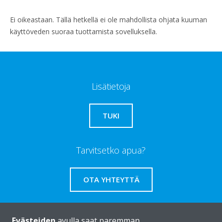
Ei oikeastaan. Tällä hetkellä ei ole mahdollista ohjata kuuman
käyttöveden suoraa tuottamista sovelluksella.
Lisätietoja
TUKI
Tarvitsetko apua?
OTA YHTEYTTÄ
Evästeiden
avulla saat paremman