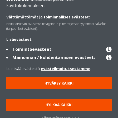
käyttökokemuksen
Daikinista
Välttämättömät ja toiminnalliset evästeet:
Näitä tarvitaan sivustossa navigointiin ja ne tarjoavat pyytämäsi palvelut
Ratkaisut
(tarpeelliset evästeet).
Lisäevästeet:
Yhteystiedot
Toimintoevästeet:
Mainonnan / kohdentamisen evästeet:
Lämpöpumput
Lue lisää evästeistä
evästeilmoituksestamme
.
HYVÄKSY KAIKKI
Copyright © Daikin
Lainmukainen ilmoitus
Evästeilmoitus
Tietosuojakäytäntö
HYLKÄÄ KAIKKI
Konsernin etiikka
Data Act
Hallitse evästeasetuksia