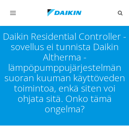
Vaihda
Vaih
navigointi
haku
Daikin Residential Controller -
sovellus ei tunnista Daikin
Altherma -
lämpöpumppujärjestelmän
suoran kuuman käyttöveden
toimintoa, enkä siten voi
ohjata sitä. Onko tämä
ongelma?