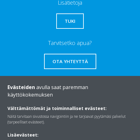
Lisätietoja
TUKI
Tarvitsetko apua?
OTA YHTEYTTÄ
Evästeiden
avulla saat paremman
käyttökokemuksen
Daikinista
Välttämättömät ja toiminnalliset evästeet:
Näitä tarvitaan sivustossa navigointiin ja ne tarjoavat pyytämäsi palvelut
Ratkaisut
(tarpeelliset evästeet).
Lisäevästeet: