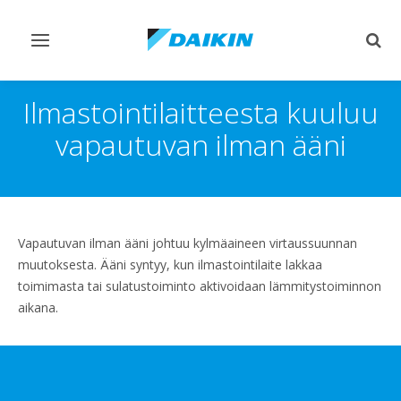
Vaihda
Vaih
navigointi
haku
Ilmastointilaitteesta kuuluu
vapautuvan ilman ääni
Vapautuvan ilman ääni johtuu kylmäaineen virtaussuunnan
muutoksesta. Ääni syntyy, kun ilmastointilaite lakkaa
toimimasta tai sulatustoiminto aktivoidaan lämmitystoiminnon
aikana.