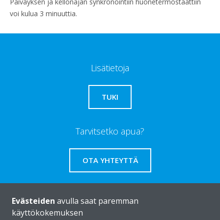
Päiväyksen ja kellonajan synkronointiin huonetermostaattiin
voi kulua 3 minuuttia.
Lisätietoja
TUKI
Tarvitsetko apua?
OTA YHTEYTTÄ
Evästeiden
avulla saat paremman
käyttökokemuksen
Daikinista