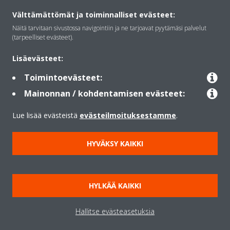
Välttämättömät ja toiminnalliset evästeet:
Näitä tarvitaan sivustossa navigointiin ja ne tarjoavat pyytämäsi palvelut
Ratkaisut
(tarpeelliset evästeet).
Lisäevästeet:
Yhteystiedot
Toimintoevästeet:
Mainonnan / kohdentamisen evästeet:
Lämpöpumput
Lue lisää evästeistä
evästeilmoituksestamme
.
HYVÄKSY KAIKKI
Copyright © Daikin
Lainmukainen ilmoitus
Evästeilmoitus
Tietosuojakäytäntö
HYLKÄÄ KAIKKI
Konsernin etiikka
Data Act
Hallitse evästeasetuksia