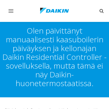
Vaihda
Vaih
navigointi
haku
Olen päivittänyt
manuaalisesti kaasuboilerin
päiväyksen ja kellonajan
Daikin Residential Controller -
sovelluksella, mutta tämä ei
näy Daikin-
huonetermostaatissa.