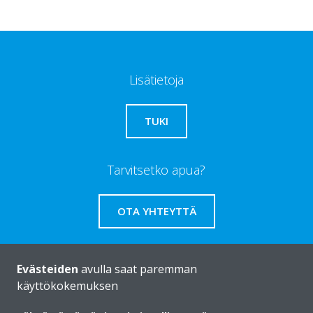
Lisätietoja
TUKI
Tarvitsetko apua?
OTA YHTEYTTÄ
Evästeiden
avulla saat paremman
käyttökokemuksen
Daikinista