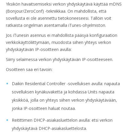
Yksikön havaitsemiseksi verkon yhdyskäytävä käyttää mDNS
(Bonjour/ZeroConf) -tekniikkaa. On mahdollista, että
sovellusta ei ole asennettu tietokoneeseesi. Tällöin voit
ratkaista ongelman asentamalla iTunes-ohjelmiston.
Jos iTunesin asennus ei mahdollista pääsyä konfiguraation
verkkokäyttöliittymään, muodosta siihen yhteys verkon
yhdyskäytävän IP-osoitteen avulla:
Siirry selaimessa verkon yhdyskäytävän IP-osoitteeseen.
Osoitteen saa eri tavoin:
Daikin Residential Controller -sovelluksen avulla: napauta
sovelluksen kynäkuvaketta ja kohdassa Units napauta
yksikköä, jolla on yhteys siihen verkon yhdyskäytävään,
jonka IP-osoitteen haluat noutaa.
Reitittimen DHCP-asiakasluettelon avulla: etsi verkon
yhdyskäytävä DHCP-asiakasluettelosta.