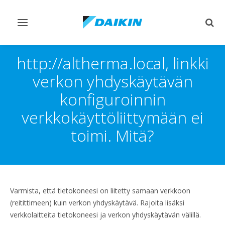
Vaihda
Vaih
navigointi
haku
http://altherma.local, linkki
verkon yhdyskäytävän
konfiguroinnin
verkkokäyttöliittymään ei
toimi. Mitä?
Varmista, että tietokoneesi on liitetty samaan verkkoon
(reitittimeen) kuin verkon yhdyskäytävä. Rajoita lisäksi
verkkolaitteita tietokoneesi ja verkon yhdyskäytävän välillä.