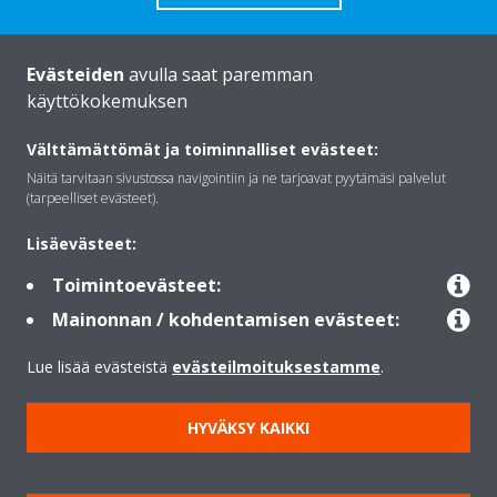
Evästeiden
avulla saat paremman
käyttökokemuksen
Daikinista
Välttämättömät ja toiminnalliset evästeet:
Näitä tarvitaan sivustossa navigointiin ja ne tarjoavat pyytämäsi palvelut
Ratkaisut
(tarpeelliset evästeet).
Lisäevästeet:
Yhteystiedot
Toimintoevästeet:
Mainonnan / kohdentamisen evästeet:
Lämpöpumput
Lue lisää evästeistä
evästeilmoituksestamme
.
HYVÄKSY KAIKKI
Copyright © Daikin
Lainmukainen ilmoitus
Evästeilmoitus
Tietosuojakäytäntö