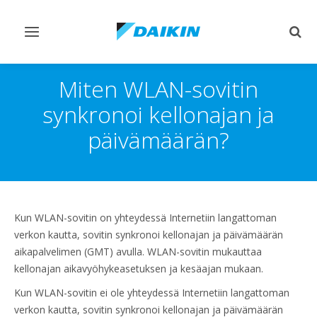
Vaihda
Vaih
navigointi
haku
Miten WLAN-sovitin
synkronoi kellonajan ja
päivämäärän?
Kun WLAN-sovitin on yhteydessä Internetiin langattoman
verkon kautta, sovitin synkronoi kellonajan ja päivämäärän
aikapalvelimen (GMT) avulla. WLAN-sovitin mukauttaa
kellonajan aikavyöhykeasetuksen ja kesäajan mukaan.
Kun WLAN-sovitin ei ole yhteydessä Internetiin langattoman
verkon kautta, sovitin synkronoi kellonajan ja päivämäärän