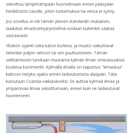
sekoittuu lämpimämpään huoneilmaan ennen pääsyään
henkilöstön tasolle, joten tuntemuksia tai vetoa ei synny.
Jos sovellus ei ole tämän yleisen standardin mukainen,
laadukas ilmastointijärjestelmä voidaan kuitenkin säätää
vastaavasti.
Yksikön sijainti sekä katon korkeus ja muoto vaikuttavat
tietenkin paljon vetoon tai sen puuttumiseen. Tämän
selittämiseen tarvitaan muutama kylmän ilman ominaisuuksia
koskeva kommentti. Kylmällä ilmalla on taipumus "liimautua"
kattoon tietyksi ajaksi ennen laskeutumista alaspäin. Tätä
kutsutaan Coanda-vaikutukseksi. Se auttaa kylmää ilmaa ja
ympäröivää ilmaa sekoittumaan, ennen kuin ne laskeutuvat
huoneeseen.