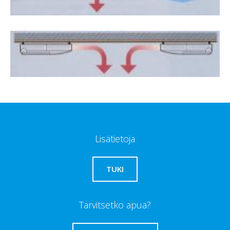
Lisätietoja
TUKI
Tarvitsetko apua?