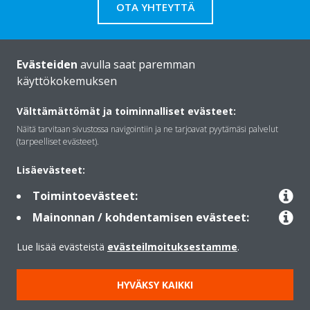
OTA YHTEYTTÄ
Evästeiden
avulla saat paremman
käyttökokemuksen
Daikinista
Välttämättömät ja toiminnalliset evästeet:
Näitä tarvitaan sivustossa navigointiin ja ne tarjoavat pyytämäsi palvelut
Ratkaisut
(tarpeelliset evästeet).
Lisäevästeet:
Yhteystiedot
Toimintoevästeet:
Mainonnan / kohdentamisen evästeet:
Lämpöpumput
Lue lisää evästeistä
evästeilmoituksestamme
.
HYVÄKSY KAIKKI
Copyright © Daikin