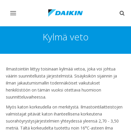
Vaihda
Vaih
navigointi
haku
Kylmä veto
Ilmastointiin liittyy toisinaan kylmää vetoa, joka voi johtua
väärin suunnitelluista järjestelmistä. Sisäyksikön sijainnin ja
ilman jakautumismallin todennäköiset vaikutukset
henkilöstöön on tämän vuoksi otettava huomioon
suunnitteluvaiheessa.
Myös katon korkeudella on merkitystä. Ilmastointilaitteistojen
valmistajat pitävät katon ihanteellisena korkeutena
suorahöyrystysjärjestelmien yhteydessä yleensä 2,70 - 3,50
metriä. Tältä korkeudelta tuotettu noin 16°C-asteen ilma