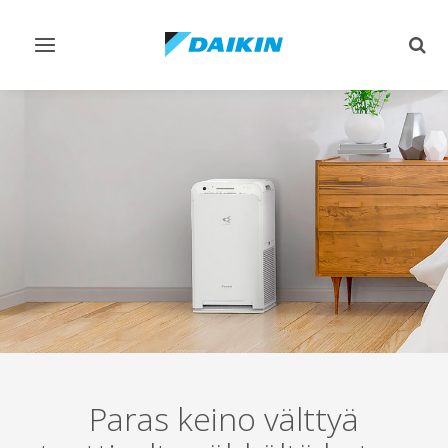
Vaihda
Vaih
navigointi
haku
Paras keino välttyä