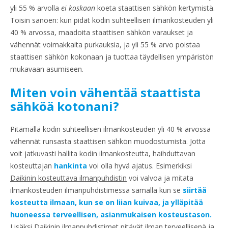
yli 55 % arvolla
ei koskaan
koeta staattisen sähkön kertymistä.
Toisin sanoen: kun pidät kodin suhteellisen ilmankosteuden yli
40 % arvossa, maadoita staattisen sähkön varaukset ja
vähennät voimakkaita purkauksia, ja yli 55 % arvo poistaa
staattisen sähkön kokonaan ja tuottaa täydellisen ympäristön
mukavaan asumiseen.
Miten voin vähentää staattista
sähköä kotonani?
Pitämällä kodin suhteellisen ilmankosteuden yli 40 % arvossa
vähennät runsasta staattisen sähkön muodostumista. Jotta
voit jatkuvasti hallita kodin ilmankosteutta, haihduttavan
kosteuttajan
hankinta
voi olla hyvä ajatus. Esimerkiksi
Daikinin kosteuttava ilmanpuhdistin
voi valvoa ja mitata
ilmankosteuden ilmanpuhdistimessa samalla kun se
siirtää
kosteutta ilmaan, kun se on liian kuivaa, ja ylläpitää
huoneessa terveellisen, asianmukaisen kosteustason.
Lisäksi Daikinin ilmanpuhdistimet pitävät ilman terveellisenä ja