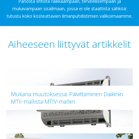
Panosta entistä raikkaampaan, terveellisempään ja
mukavampaan sisäilmaan, jossa ei ole staattista sähköä:
tutustu koko kosteuttavien ilmanpuhdistimien valikoimaamme.
Aiheeseen liittyvät artikkelit
Mukana muutoksessa: Päivittäminen Daikinin
MTII-mallista MTIV-malliin