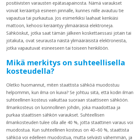
positiivisten varausten epätasapainosta. Nämä varaukset
voivat kerääntyä esineen pinnalle, kunnes niille avautuu tie
vapautua tai purkautua. Jos esimerkiksi laahaat kenkiäsi
mattoon, kehoosi kerääntyy ylimääräisiä elektroneja.
Sähköiskut, jotka saat tämän jälkeen koskettaessasi jotain tai
jotakuta, ovat seurausta näistä ylimääräisistä elektroneista,
jotka vapautuvat esineeseen tai toiseen henkilöön.
Mikä merkitys on suhteellisella
kosteudella?
Oletko huomannut, miten staattista sähköä muodostuu
helpommin, kun ilma on kuiva? Se johtuu siitä, että kodin ilman
suhteellinen kosteus vaikuttaa suoraan staattiseen sähköön.
Ilmankosteus on luonnollinen johdin, joka maadoittaa ja
purkaa staattisen sähkön varaukset. Suhteellisen
ilmankosteuden tulee olla alle 40 %, jotta staattinen varaus voi
muodostua. Kun suhteellinen kosteus on 40–60 %, staattista
sähköä voi edelleen muodostua, mutta selvästi vähemmän, ja