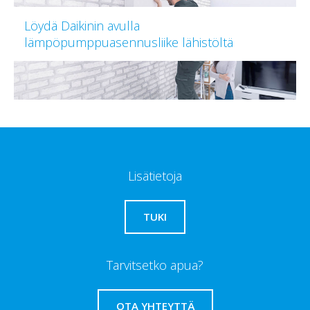
Löydä Daikinin avulla
lämpöpumppuasennusliike lähistöltä
Lisätietoja
TUKI
Tarvitsetko apua?
OTA YHTEYTTÄ