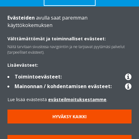
Evästeiden
avulla saat paremman
käyttökokemuksen
Daikinista
Välttämättömät ja toiminnalliset evästeet:
Näitä tarvitaan sivustossa navigointiin ja ne tarjoavat pyytämäsi palvelut
(tarpeelliset evästeet).
Ratkaisut
Lisäevästeet:
Toimintoevästeet:
Yhteystiedot
Mainonnan / kohdentamisen evästeet:
Lue lisää evästeistä
evästeilmoituksestamme
.
Lämpöpumput
HYVÄKSY KAIKKI
Copyright © Daikin