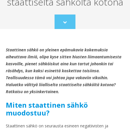
staattiselta sähköltä kotona
Scroll
to
content
Staattinen sähkö on yleinen epämukavia kokemuksia
aiheuttava ilmiö, olipa kyse sitten hiusten liimaantumisesta
kasvoille, pienet sähköiskut aina kun tartut johonkin tai
räsähdys, kun kaksi esinettä koskettaa toisiinsa.
Teollisuudessa tämä voi johtaa jopa vakaviin vikoihin.
Haluatko välttyä liialliselta staattiselta sähköltä kotona?
Ratkaisu on yksinkertainen.
Miten staattinen sähkö
muodostuu?
Staattinen sähkö on seurausta esineen negatiivisten ja