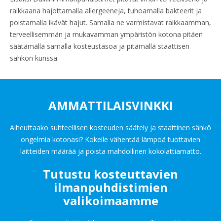
raikkaana hajottamalla allergeeneja, tuhoamalla bakteerit ja
poistamalla ikävät hajut. Samalla ne varmistavat raikkaamman,
terveellisemmän ja mukavamman ympäristön kotona pitäen
säätämällä samalla kosteustasoa ja pitämällä staattisen
sähkön kurissa.
AMMATTILAISVINKKI
Aiheuttaako suhteellisen kosteuden säätely ja staattinen sähkö
ongelmia kotonasi? Kokeile vähentää lämpöä tuottavien
laitteiden määrää ja poista mahdollinen kokolattiamatto.
Tutustu kosteuttavien
ilmanpuhdistimien
valikoimaamme