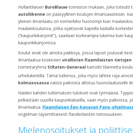
Hollantilaisen
BuroBlauw
-toimiston mukaan, joka toteutti
autoliikenne
on pääsyyllinen koulujen ilmansaasteisiin. Ka
yleinen ilmanlaatu on esimerkiksi huonompi kuin maalaiskoulu
maalaiskouluissa, jotka sijaitsevat kapeilla kaduilla korkeid
(”kaupunkikanjonit”), saadaan korkeampia lukemia kuin kaupu
kaupunkikanjonissa.
Koulut eivät ole ainoita paikkoja, joissa lapset joutuvat ke
Ilmanlaatua koskevien
virallisten flaamilaisten tietojen
toimintaryhmä
StRaten-Generaal
kartoitti tilannetta koulu
urheilukentillä. Tämä tutkimus, joka myös lähtee raja-arvos
kolmasosassa
näistä paikoista altistuu huonolaatuiselle ilm
Näiden kahden tutkimuksen tulokset ovat tyrmääviä. Typpioks
pelkästään suurilla kaupunkialueilla, vaan myös paikoissa, 
ilmanlaatua.
Flaamilaisen Éen-kanavan Pano-ohjelmassa
ongelman täysimittaisesti flanderilaisten tietoisuuteen.
Mielenosoitukset ja poliittis