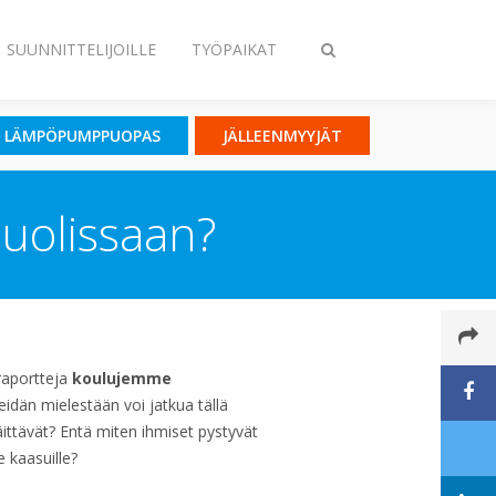
SUUNNITTELIJOILLE
TYÖPAIKAT
Toggle
search
LÄMPÖPUMPPUOPAS
JÄLLEENMYYJÄT
huolissaan?
öraportteja
koulujemme
idän mielestään voi jatkua tällä
äittävät? Entä miten ihmiset pystyvät
 kaasuille?