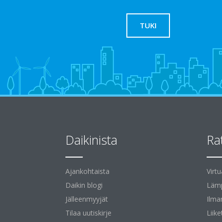
TUKI
Daikinista
Ra
Ajankohtaista
Virt
Daikin blogi
Lämp
Jälleenmyyjät
Ilma
Tilaa uutiskirje
Liike