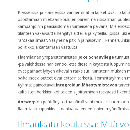
Brysselissä ja Flanderissa vanhemmat ja lapset ovat jo lähte
osoittamaan mieltään koulujen paremman sisäilman puoles
kampanjoihin pääsiäisloman viimeisenä päivänä. Mielenosoitt
tilanteen vakavuutta hengityslaitteilla ja kylteillä, joissa luk
”antakaa ilmaa”. Väsyneinä pitkiin ja haiseviin liikenneruuhki
poliitikkoja kantamaan vastuuta.
Flaamilainen ympäristöministeri
Joke Schauvliege
tunnusta
-päivälehdessä hän sanoo, että dieselin käytöstä luopumin
ovat parhaat lyhyen aikavälin ratkaisut. Ministerin mukaan 
paikalliset aloitteet ovat erittäin tärkeitä. Toimintaryhmien m
Ryhmät painottavat
integroidun lähestymistavan
tarvet
kaltaisten herkkien kohteiden sijoittaminen raskaasti liikennöit
Antwerp
on päättänyt ottaa nämä vaatimukset huomioon 
flaamilaiskaupunkina ilmanlaatua ennen lupien myöntämistä uu
Ilmanlaatu kouluissa: Mitä v