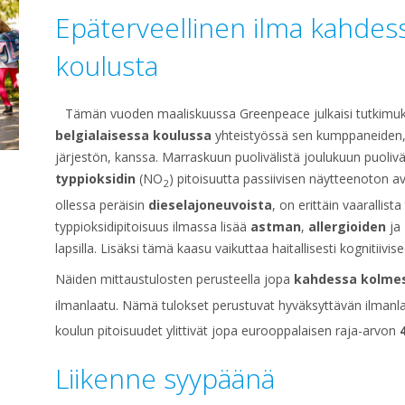
Epäterveellinen ilma kahdes
koulusta
Tämän vuoden maaliskuussa Greenpeace julkaisi tutkimuks
belgialaisessa koulussa
yhteistyössä sen kumppaneiden,
järjestön, kanssa. Marraskuun puolivälistä joulukuun puolivä
typpioksidin
(NO
) pitoisuutta passiivisen näytteenoton a
2
ollessa peräisin
dieselajoneuvoista
, on erittäin vaarallista
typpioksidipitoisuus ilmassa lisää
astman
,
allergioiden
ja
lapsilla. Lisäksi tämä kaasu vaikuttaa haitallisesti kognitiivi
Näiden mittaustulosten perusteella jopa
kahdessa kolme
ilmanlaatu. Nämä tulokset perustuvat hyväksyttävän ilman
koulun pitoisuudet ylittivät jopa eurooppalaisen raja-arvon
Liikenne syypäänä