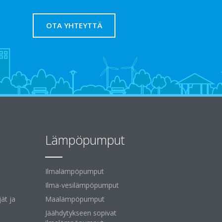
OTA YHTEYTTÄ
Lämpöpumput
Ilmalämpöpumput
Ilma-vesilämpöpumput
ät ja
Maalämpöpumput
Jäähdytykseen sopivat