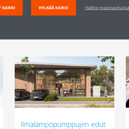
 KAIKKI
HYLKÄÄ KAIKKI
Hallitse evästeasetuksi
Liittyvät asiat
Ilmalämpöpumppujen edut