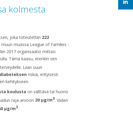
sa kolmesta
en, joka toteutettiin
222
 muun muassa League of Families -
liin 2017 organisaatio mittasi
vulla. Tämä kaasu, etenkin sen
 terveydelle. Liian suuri
diabeteksen
riskiä, erityisesti
seen kehitykseen.
sta koulusta
on välttävä tai huono
3
laadun raja-arvoon
20 μg/m
. Viiden
3
40 μg/m
.