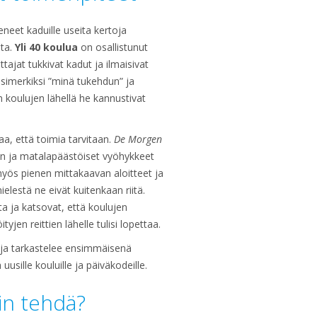
neet kaduille useita kertoja
ta.
Yli 40 koulua
on osallistunut
ajat tukkivat kadut ja ilmaisivat
i esimerkiksi ”minä tukehdun” ja
in koulujen lähellä he kannustivat
a, että toimia tarvitaan.
De Morgen
en ja matalapäästöiset vyöhykkeet
myös pienen mittakaavan aloitteet ja
ielestä ne eivät kuitenkaan riitä.
ta ja katsovat, että koulujen
yjen reittien lähelle tulisi lopettaa.
ja tarkastelee ensimmäisenä
sille kouluille ja päiväkodeille.
oin tehdä?