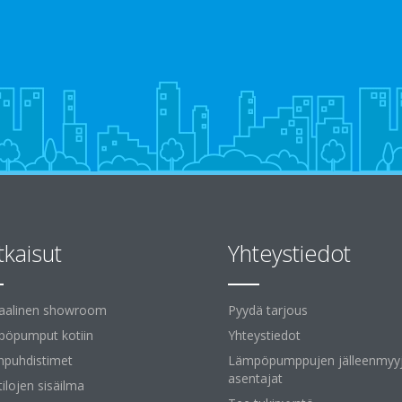
tkaisut
Yhteystiedot
uaalinen showroom
Pyydä tarjous
öpumput kotiin
Yhteystiedot
npuhdistimet
Lämpöpumppujen jälleenmyyj
asentajat
tilojen sisäilma