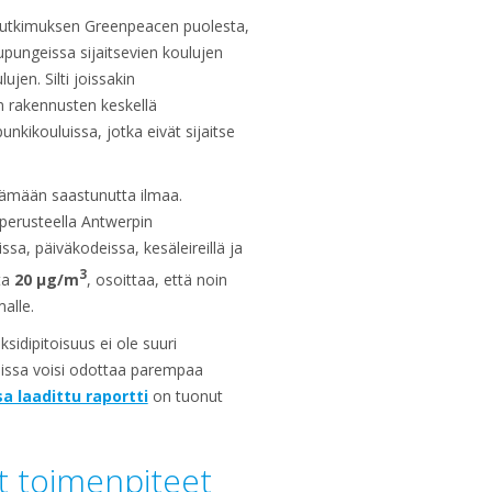
 tutkimuksen Greenpeacen puolesta,
upungeissa sijaitsevien koulujen
jen. Silti joissakin
en rakennusten keskellä
nkikouluissa, jotka eivät sijaitse
stämään saastunutta ilmaa.
perusteella Antwerpin
issa, päiväkodeissa, kesäleireillä ja
3
ta
20 μg/m
, osoittaa, että noin
alle.
idipitoisuus ei ole suuri
joissa voisi odottaa parempaa
 laadittu raportti
on tuonut
et toimenpiteet