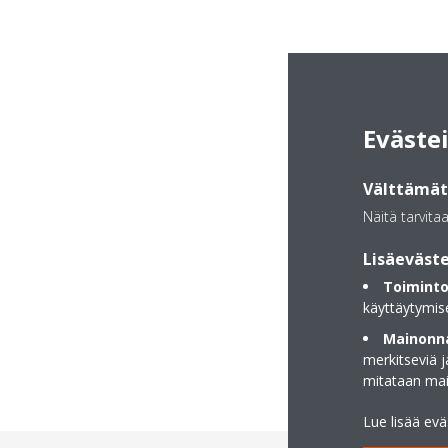
Eväste
Välttämätt
Näitä tarvita
Lisäeväste
Toiminto
käyttäytymis
Mainonna
merkitseviä 
mitataan ma
Lue lisää ev