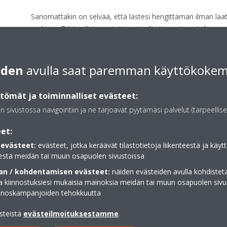
Sanomattakin on selvää, että lastesi hengittämän ilman la
mukaan. Tätä valintaa rajoittavat valitettavasti usein kaupun
kyläkoulujen vähäinen määrä.
Mitä siis pitäisi tehdä? Ensinnäkin on vältettävä ongelman p
iden
avulla saat paremman käyttökoke
jätettävä kuljettamatta
lapset
kouluun. Mittaukset osoi
alhaisempi koulun ollessa kiinni (ja vanhempien jättäessä aut
ömät ja toiminnalliset evästeet:
Myös kouluilla on kuitenkin vastuuta asiasta. Kantaakseen v
an sivustossa navigointiin ja ne tarjoavat pyytämäsi palvelut (tarpeellise
ilmanvaihtojärjestelmiin
ja/tai kestäviin
ilma-ilma-läm
paitsi lämmittämään ja jäähdyttämään, myös puhdistamaan
et:
evästeet:
evästeet, jotka keräävät tilastotietoja liikenteestä ja käytt
estä meidän tai muun osapuolen sivustoissa
SAAT LISÄTIETOJA OTTAMALLA
n / kohdentamisen evästeet:
näiden evästeiden avulla kohdisteta
ja kiinnostuksiesi mukaisia mainoksia meidän tai muun osapuolen sivu
inoskampanjoiden tehokkuutta
ästeistä
evästeilmoituksestamme
.