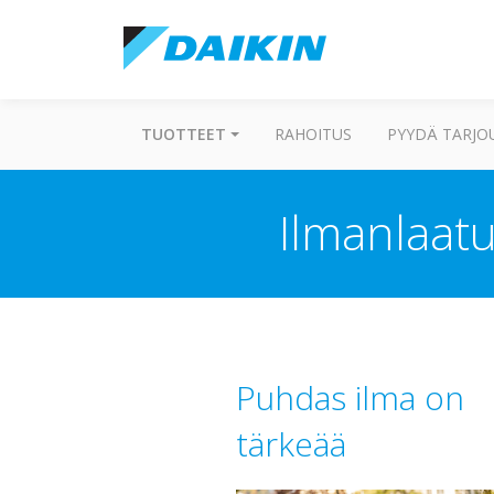
TUOTTEET
RAHOITUS
PYYDÄ TARJO
Ilmanlaatu
Puhdas ilma on
tärkeää