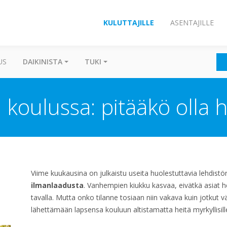
KULUTTAJILLE
ASENTAJILLE
US
DAIKINISTA
TUKI
 koulussa: pitääkö olla 
Viime kuukausina on julkaistu useita huolestuttavia lehdist
ilmanlaadusta
. Vanhempien kiukku kasvaa, eivätkä asiat he
tavalla. Mutta onko tilanne tosiaan niin vakava kuin jotkut v
lähettämään lapsensa kouluun altistamatta heitä myrkyllisille