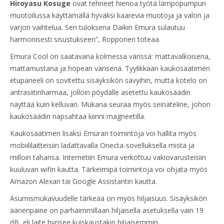
Hiroyasu Kosuge
ovat tehneet hienoa työtä lämpöpumpun
muotoilussa käyttämällä hyväksi kaarevia muotoja ja valon ja
varjon vaihtelua. Sen tuloksena Daikin Emura sulautuu
harmonisesti sisustukseen”, Ropponen toteaa.
Emura Cool on saatavana kolmessa värissä: mattavalkoisena,
mattamustana ja hopean värisenä. Tyylikkään kaukosäätimen
etupaneeli on sovitettu sisäyksikön sävyihin, mutta kotelo on
antrasiitinharmaa, jolloin pöydälle asetettu kaukosäädin
näyttää kuin kelluvan. Mukana seuraa myös seinäteline, johon
kaukosäädin napsahtaa kiinni magneetilla.
Kaukosäätimen lisäksi Emuran toimintoja voi hallita myös
mobiililaitteisiin ladattavalla Onecta-sovelluksella mistä ja
milloin tahansa. Internetiin Emura verkottuu vakiovarusteisiin
kuuluvan wifin kautta. Tärkeimipä toimintoja voi ohjata myös
Amazon Alexan tai Google Assistantin kautta.
Asumismukavuudelle tärkeää on myös hiljaisuus. Sisäyksikön
äänenpaine on parhaimmillaan hiljaisella asetuksella vain 19
dB, eli laite hyrisee kuiskaustakin hiljaisemmin.