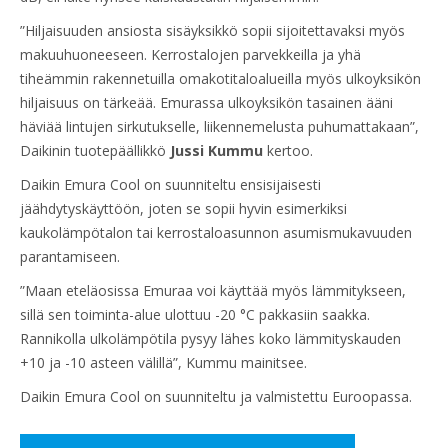
”Hiljaisuuden ansiosta sisäyksikkö sopii sijoitettavaksi myös
makuuhuoneeseen. Kerrostalojen parvekkeilla ja yhä
tiheämmin rakennetuilla omakotitaloalueilla myös ulkoyksikön
hiljaisuus on tärkeää. Emurassa ulkoyksikön tasainen ääni
häviää lintujen sirkutukselle, liikennemelusta puhumattakaan”,
Daikinin tuotepäällikkö
Jussi Kummu
kertoo.
Daikin Emura Cool on suunniteltu ensisijaisesti
jäähdytyskäyttöön, joten se sopii hyvin esimerkiksi
kaukolämpötalon tai kerrostaloasunnon asumismukavuuden
parantamiseen.
”Maan eteläosissa Emuraa voi käyttää myös lämmitykseen,
sillä sen toiminta-alue ulottuu -20 °C pakkasiin saakka.
Rannikolla ulkolämpötila pysyy lähes koko lämmityskauden
+10 ja -10 asteen välillä”, Kummu mainitsee.
Daikin Emura Cool on suunniteltu ja valmistettu Euroopassa.