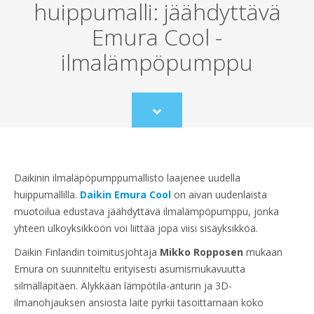
huippumalli: jäähdyttävä
Emura Cool -
ilmalämpöpumppu
Scroll
to
content
Daikinin ilmaläpöpumppumallisto laajenee uudella
huippumallilla.
Daikin Emura Cool
on aivan uudenlaista
muotoilua edustava jäähdyttävä ilmalämpöpumppu, jonka
yhteen ulkoyksikköön voi liittää jopa viisi sisäyksikköä.
Daikin Finlandin toimitusjohtaja
Mikko Ropposen
mukaan
Emura on suunniteltu erityisesti asumismukavuutta
silmälläpitäen. Älykkään lämpötila-anturin ja 3D-
ilmanohjauksen ansiosta laite pyrkii tasoittamaan koko