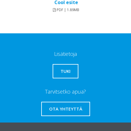
Cool esite
PDF | 1.89MB
Lisätietoja
TUKI
Tarvitsetko apua?
OTA YHTEYTTÄ