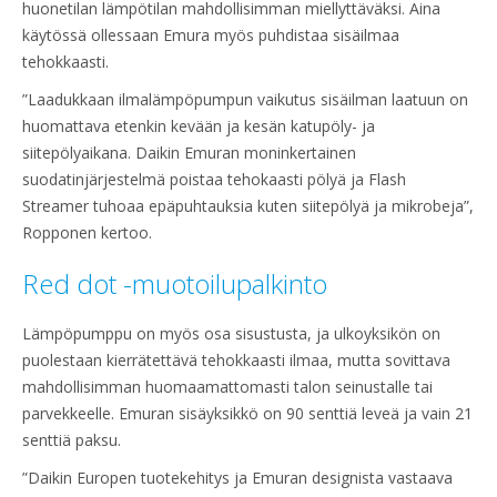
huonetilan lämpötilan mahdollisimman miellyttäväksi. Aina
käytössä ollessaan Emura myös puhdistaa sisäilmaa
tehokkaasti.
”Laadukkaan ilmalämpöpumpun vaikutus sisäilman laatuun on
huomattava etenkin kevään ja kesän katupöly- ja
siitepölyaikana. Daikin Emuran moninkertainen
suodatinjärjestelmä poistaa tehokaasti pölyä ja Flash
Streamer tuhoaa epäpuhtauksia kuten siitepölyä ja mikrobeja”,
Ropponen kertoo.
Red dot -muotoilupalkinto
Lämpöpumppu on myös osa sisustusta, ja ulkoyksikön on
puolestaan kierrätettävä tehokkaasti ilmaa, mutta sovittava
mahdollisimman huomaamattomasti talon seinustalle tai
parvekkeelle. Emuran sisäyksikkö on 90 senttiä leveä ja vain 21
senttiä paksu.
”Daikin Europen tuotekehitys ja Emuran designista vastaava