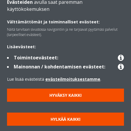
Evästeiden
avulla saat paremman
käyttökokemuksen
Daikinista
Välttämättömät ja toiminnalliset evästeet:
Näitä tarvitaan sivustossa navigointiin ja ne tarjoavat pyytämäsi palvelut
Ratkaisut
(tarpeelliset evästeet).
Lisäevästeet:
Yhteystiedot
Toimintoevästeet:
Mainonnan / kohdentamisen evästeet:
Lämpöpumput
Lue lisää evästeistä
evästeilmoituksestamme
.
HYVÄKSY KAIKKI
Copyright © Daikin
Lainmukainen ilmoitus
Evästeilmoitus
Tietosuojakäytäntö
HYLKÄÄ KAIKKI
Konsernin etiikka
Data Act