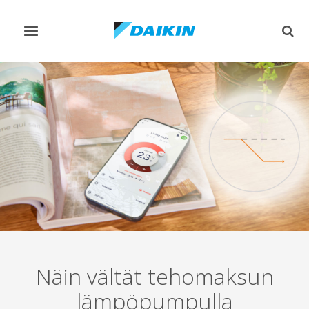
Vaihda
Vaih
navigointi
haku
Näin vältät tehomaksun
lämpöpumpulla