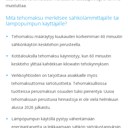
muistuttaa.
Mitä tehomaksu merkitsee sähkölämmittäjälle tai
lämpöpumpun käyttäjälle?
Tehomaksu määräytyy kuukauden korkeimman 60 minuutin
sähkönkäytön keskitehon perusteella.
Kotitalouksilla tehomaksu käynnistyy, kun 60 minuutin
keskiteho ylittää kahdeksan kilowatin tehokynnyksen.
Verkkoyhtiöiden on tarjottava asiakkaille myös
tehomaksuttomia siirtotuotteita. Tehomaksullisissa
tuotteissa perusmaksun osuuden tulisi pienentyä. Uusia
tehomaksuun perustuvia hinnastoja ei ole vielä helmikuun
alussa 2026 julkaistu.
Lämpöpumpun käytöllä pystyy vähentämään
energiantarvetta ja leikkaamaan sähkön siirtokustannuksiin