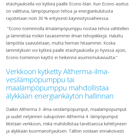
etäohjauksella voi kytkeä päälle Econo-tilan. Kun Econo-asetus
on valittuna, lämpöpumpun tehoa ja energiankulutusta
rajoitetaan noin 30 % erityisesti käynnistysvaiheessa.
”Econo-toiminnolla ilmalämpöpumppu nostaa tehoa vähitellen
ja lämmittää mökin tasaisemmin ilman tehopiikkejä. Haluttu
lämpötila saavutetaan, mutta hieman hitaammin. Koska
lämmityksen voi kytkeä päälle etäohjauksella jo hyvissä ajoin,
Econo-toiminnon käyttö ei heikennä asumismukavuutta.”
Verkkoon kytketty Altherma-ilma-
vesilämpöpumppu tai
maalämpöpumppu mahdollistaa
älykkään energiankäytön hallinnan
Daikin Altherma 3 -ilma-vesilämpöpumput, maalämpöpumput
ja uudet neljännen sukupolven Altherma 4 -lämpöpumput
liitetään verkkoon, mikä mahdollistaa tarvittaessa kehittyneen
ja älykkään kuormanohjauksen. Tällöin voidaan ennakoivasti