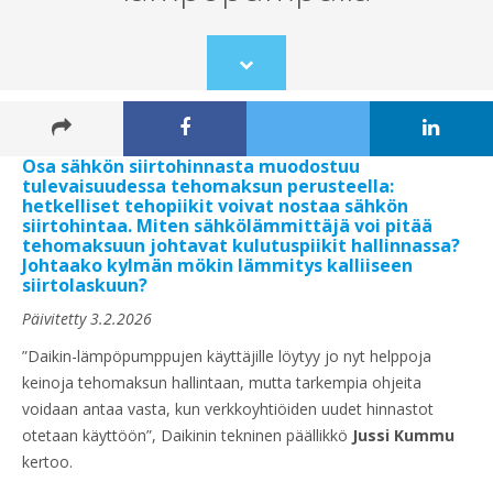
Scroll
to
content
Osa sähkön siirtohinnasta muodostuu
tulevaisuudessa tehomaksun perusteella:
hetkelliset tehopiikit voivat nostaa sähkön
siirtohintaa. Miten sähkölämmittäjä voi pitää
tehomaksuun johtavat kulutuspiikit hallinnassa?
Johtaako kylmän mökin lämmitys kalliiseen
siirtolaskuun?
Päivitetty 3.2.2026
”Daikin-lämpöpumppujen käyttäjille löytyy jo nyt helppoja
keinoja tehomaksun hallintaan, mutta tarkempia ohjeita
voidaan antaa vasta, kun verkkoyhtiöiden uudet hinnastot
otetaan käyttöön”, Daikinin tekninen päällikkö
Jussi Kummu
kertoo.