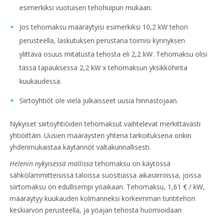
esimerkiksi vuotuisen tehohuipun mukaan.
Jos tehomaksu määräytyisi esimerkiksi 10,2 kW tehon
perusteella, laskutuksen perustana toimisi kynnyksen
ylittävä osuus mitatusta tehosta eli 2,2 kW. Tehomaksu olisi
tässä tapauksessa 2,2 kW x tehomaksun yksikköhinta
kuukaudessa.
Siirtoyhtiöt ole vielä julkaisseet uusia hinnastojaan.
Nykyiset siirtoyhtiöiden tehomaksut vaihtelevat merkittävästi
yhtiöittäin. Uusien määräysten yhtenä tarkoituksena onkin
yhdenmukaistaa käytännöt valtakunnallisesti.
Helenin nykyisessä mallissa
tehomaksu on käytössä
sähkölämmitteisissä taloissa suosituissa aikasiirroissa, joissa
siirtomaksu on edullisempi yöaikaan. Tehomaksu, 1,61 € / kW,
määräytyy kuukauden kolmanneksi korkeimman tuntitehon
keskiarvon perusteella, ja yöajan tehosta huomioidaan