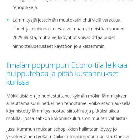
tehopiikkejä.
Lämmitysjärjestelmän muutoksiin ehtii vielä varautua.
Uudet jakeluhinnat tulevat voimaan viimeistään vuoden
2029 alusta, mutta verkkoyhtiöt voivat ottaa uudet
hinnoitteluperusteet käyttöön jo aikaisemmin.
Ilmalämpöpumpun Econo-tila leikkaa
huipputehoa ja pitää kustannukset
kurissa
Mökkiläisiä on jo huolestuttanut kylmän mökin lämmityksen
aiheuttama suuri hetkellinen tehontarve. Voiko etäohjauksella
käynnistetty lämmitys nostaa siirtohintoja pitkäksi aikaa
mökillä, jossa sähkön kokonaiskulutus on muuten vähäistä?
Jussi Kummun mukaan tehopiikkien hallintaan löytyy jo
yksinkertainen työkalu Daikinin ilmalämpöpumpuista. Onecta-