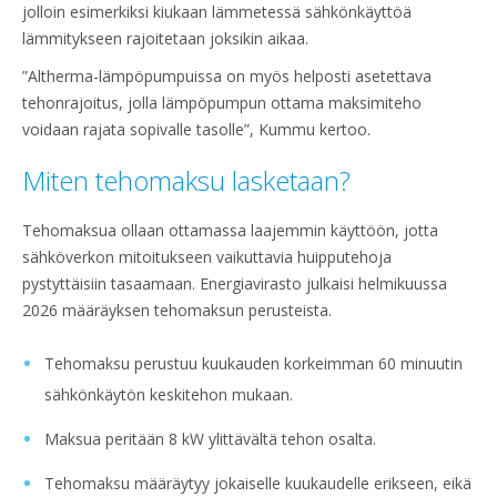
jolloin esimerkiksi kiukaan lämmetessä sähkönkäyttöä
lämmitykseen rajoitetaan joksikin aikaa.
”Altherma-lämpöpumpuissa on myös helposti asetettava
tehonrajoitus, jolla lämpöpumpun ottama maksimiteho
voidaan rajata sopivalle tasolle”, Kummu kertoo.
Miten tehomaksu lasketaan?
Tehomaksua ollaan ottamassa laajemmin käyttöön, jotta
sähköverkon mitoitukseen vaikuttavia huipputehoja
pystyttäisiin tasaamaan. Energiavirasto julkaisi helmikuussa
2026 määräyksen tehomaksun perusteista.
Tehomaksu perustuu kuukauden korkeimman 60 minuutin
sähkönkäytön keskitehon mukaan.
Maksua peritään 8 kW ylittävältä tehon osalta.
Tehomaksu määräytyy jokaiselle kuukaudelle erikseen, eikä