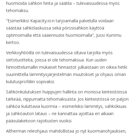
huomioida sähkön hinta ja säätila – tulevaisuudessa myös
tehomaksu.
”Esimerkiksi Kapacity.io:n tarjoamalla palvelulla voidaan
säästää sähkölaskussa sekä pörssisähkön käyttöä
optimoimalla että sääennuste huomioimalla”, Jussi Kummu
kertoo.
Verkkoyhtiöillä on tulevaisuudessa oltava tarjolla myös
siirtotuotteita, joissa ei ole tehomaksua. Kun uuden
hinnoittelumallin mukaiset hinnastot julkaistaan on oikea hetki
suunnittella lämmitysjärjestelmän muutokset ja ohjaus oman
kulutusprofiiliin sopivaksi.
Sähkönkulutuksen huippujen hallinta on monissa kiinteistöissä
tärkeää, riippumatta tehomaksuista. Jos kiinteistössä on paljon
sähköä kuluttavia kuormia – esimerkiksi lämmitys, sähkökiuas
ja sähköauton lataus – ne kannattaa ajoittaa eri aikaan
pääsulakekoon rajoitusten vuoksi.
Altherman releohjaus mahdollistaa jo nyt kuormanohjauksen,