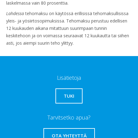
laskelmassa vain 80 prosenttia.
Lahdessa
tehomaksu on käytössä erillisissä tehomaksullisissa
yleis- ja yösiirtosopimuksissa. Tehomaksu perustuu edellisen
12 kuukauden aikana mitattuun suurimpaan tunnin
keskitehoon ja on voimassa seuraavat 12 kuukautta tai siihen
asti, jos aiempi suurin teho ylittyy.
Lisätietoja
TUKI
Tarvitsetko apua?
OTA YHTEYTTÄ