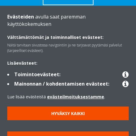
Evästeiden
avulla saat paremman
käyttökokemuksen
Daikinista
Välttämättömät ja toiminnalliset evästeet:
Näitä tarvitaan sivustossa navigointiin ja ne tarjoavat pyytämäsi palvelut
(tarpeelliset evästeet).
Ratkaisut
Lisäevästeet:
Toimintoevästeet:
Yhteystiedot
Mainonnan / kohdentamisen evästeet:
Lue lisää evästeistä
evästeilmoituksestamme
.
Lämpöpumput
HYVÄKSY KAIKKI
Copyright © Daikin