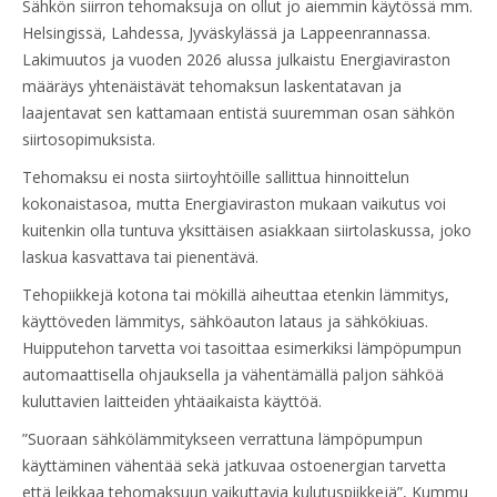
Sähkön siirron tehomaksuja on ollut jo aiemmin käytössä mm.
Helsingissä, Lahdessa, Jyväskylässä ja Lappeenrannassa.
Lakimuutos ja vuoden 2026 alussa julkaistu Energiaviraston
määräys yhtenäistävät tehomaksun laskentatavan ja
laajentavat sen kattamaan entistä suuremman osan sähkön
siirtosopimuksista.
Tehomaksu ei nosta siirtoyhtöille sallittua hinnoittelun
kokonaistasoa, mutta Energiaviraston mukaan vaikutus voi
kuitenkin olla tuntuva yksittäisen asiakkaan siirtolaskussa, joko
laskua kasvattava tai pienentävä.
Tehopiikkejä kotona tai mökillä aiheuttaa etenkin lämmitys,
käyttöveden lämmitys, sähköauton lataus ja sähkökiuas.
Huipputehon tarvetta voi tasoittaa esimerkiksi lämpöpumpun
automaattisella ohjauksella ja vähentämällä paljon sähköä
kuluttavien laitteiden yhtäaikaista käyttöä.
”Suoraan sähkölämmitykseen verrattuna lämpöpumpun
käyttäminen vähentää sekä jatkuvaa ostoenergian tarvetta
että leikkaa tehomaksuun vaikuttavia kulutuspiikkejä”, Kummu