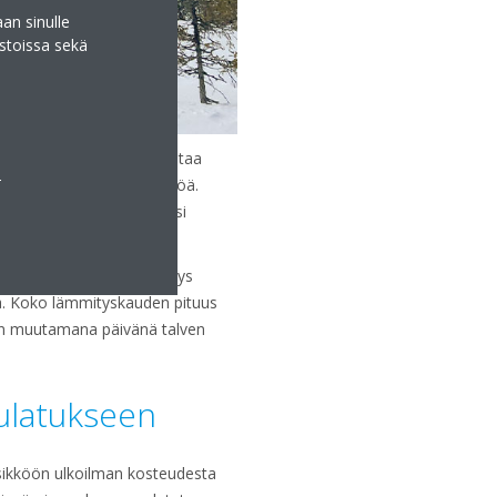
an sinulle
stoissa sekä
empi ja hyötysuhde romahtaa
a
 saa yhden kilowatin lämpöä.
owatilla sähköä saa kaksi
akkasilla. Niiden merkitys
ssa. Koko lämmityskauden pituus
ain muutamana päivänä talven
ulatukseen
sikköön ulkoilman kosteudesta