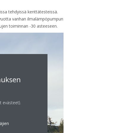
sa tehdyissä kenttätesteissä.
5 vuotta vanhan ilmalämpöpumpun
ujen toiminnan -30 asteeseen.
muksen
t evästeet).
äjien