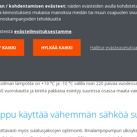
n / kohdentamisen evästeet:
näiden evästeiden avulla kohdisteta
ja kiinnostuksiesi mukaisia mainoksia meidän tai muun osapuolen sivu
inoskampanjoiden tehokkuutta
ästeistä
evästeilmoituksestamme
.
oimia kovilla pakkasilla, mutta lämmitysteho on merkittävästi pien
 KAIKKI
HYLKÄÄ KAIKKI
Hallitse evästeasetuksi
olle kuin suorassa sähkölämmityksessä, eli yhdellä kilowatilla sähköä
u lämmittää vielä -20 asteen pakkasessa kahden kertoimella, eli kil
 selventää.
n energiatehokkuus on edelleen parantunut kautta linjan myös pikkup
ulkoilman lämpötila on +10 °C ja -10 °C välillä noin 220 päivää vuode
0 vuorokautta ja kireitä pakkasia esiintyy suuressa osassa maata v
ppu käyttää vähemmän sähköä s
ittävästi myös sulatusjaksojen optimointi. Ilmalämpöpumpun ulkoyk