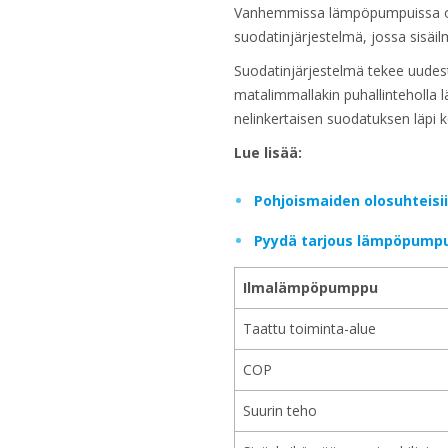
Vanhemmissa lämpöpumpuissa on 
suodatinjärjestelmä, jossa sisäi
Suodatinjärjestelmä tekee uudest
matalimmallakin puhallinteholla l
nelinkertaisen suodatuksen läpi k
Lue lisää:
Pohjoismaiden olosuhteisi
Pyydä tarjous lämpöpump
Ilmalämpöpumppu
Taattu toiminta-alue
COP
Suurin teho