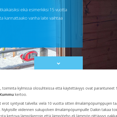
äikäisiksi eikä esimerkiksi 15 vuotta
tta kannattaako vanha laite vaihtaa
Scroll
to
content
toiminta kylmissä olosuhteissa että käytettävyys ovat parantuneet
i Kummu
kertoo.
erot syntyvät talvella: vielä 10 vuotta sitten ilmalämpöpumppujen taa
. Nykyisille viidennen sukupolven ilmalämpöpumpuille Daikin takaa t
a kertova lämpökerroin että lämpöteho eli lämmön riittävyys pakkasi