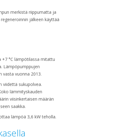
pun merkistä riippumatta ja
a regeneroinnin jälkeen käyttää
a +7 °C lämpötilassa mitattu
kka. Lämpöpumppujen
ön vasta vuonna 2013.
 viidettä sukupolvea.
. Koko lämmityskauden
ärin viisinkertaisen määrän
eseen saakka.
ottaa lämpöä 3,6 kW teholla.
kasella