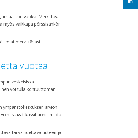
iansäästön vuoksi. Merkittävä
taa myös vaikkapa pörssisähkön
öt ovat merkittävästi
netta vuotaa
umpun keskeisissä
inen voi tulla kohtuuttoman
men ympäristökeskuksen arvion
 voimistavat kasvihuoneilmiötä
tava tai vaihdettava uuteen ja