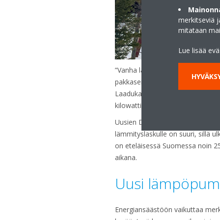
Mainonna
merkitseviä 
mitataan ma
Lue lisää ev
”Vanha lämpöpumppukin saattaa t
HYVÄKSY
pakkasen kiristyessä samalle tas
Laadukas moderni ilmalämpöpumpp
kilowattia lämpöä”, Jussi Kummu
Uusien Daikin-ilmalämpöpumppuje
lämmityslaskulle on suuri, sillä 
on eteläisessä Suomessa noin 25
aikana.
Uusi lämpöpum
Energiansäästöön vaikuttaa merk