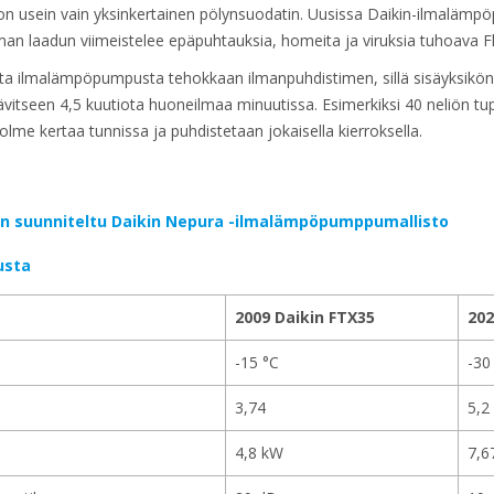
usein vain yksinkertainen pölynsuodatin. Uusissa Daikin-ilmalämpö
lman laadun viimeistelee epäpuhtauksia, homeita ja viruksia tuhoava F
a ilmalämpöpumpusta tehokkaan ilmanpuhdistimen, sillä sisäyksikön p
ävitseen 4,5 kuutiota huoneilmaa minuutissa. Esimerkiksi 40 neliön tup
olme kertaa tunnissa ja puhdistetaan jokaisella kierroksella.
in suunniteltu Daikin Nepura -ilmalämpöpumppumallisto
usta
2009 Daikin FTX35
202
-15 °C
-30
3,74
5,2
4,8 kW
7,6