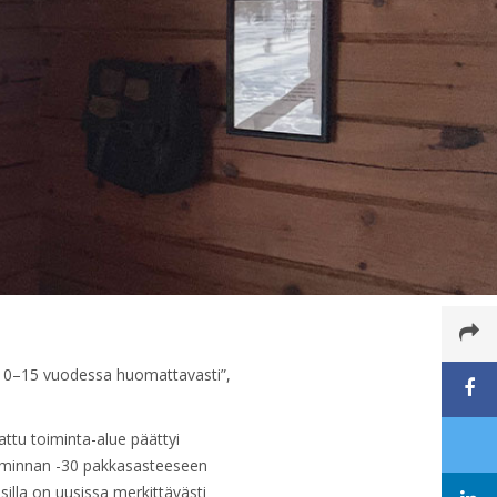
 10–15 vuodessa huomattavasti”,
ttu toiminta-alue päättyi
oiminnan -30 pakkasasteeseen
lla on uusissa merkittävästi