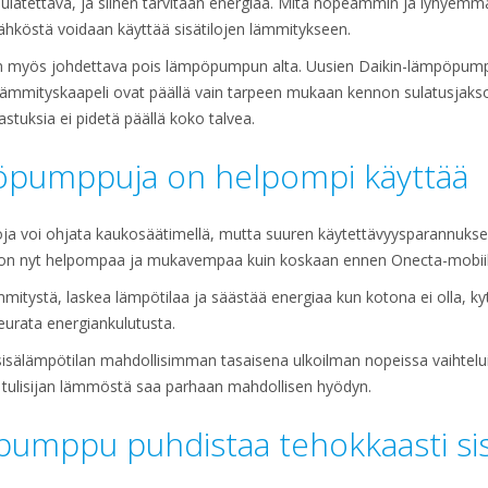
sulatettava, ja siihen tarvitaan energiaa. Mitä nopeammin ja lyhyemm
sähköstä voidaan käyttää sisätilojen lämmitykseen.
 on myös johdettava pois lämpöpumpun alta. Uusien Daikin-lämpöpum
olämmityskaapeli ovat päällä vain tarpeen mukaan kennon sulatusjak
stuksia ei pidetä päällä koko talvea.
öpumppuja on helpompi käyttää
 voi ohjata kaukosäätimellä, mutta suuren käytettävyysparannukse
n nyt helpompaa ja mukavempaa kuin koskaan ennen Onecta-mobiilis
ämmitystä, laskea lämpötilaa ja säästää energiaa kun kotona ei olla, 
seurata energiankulutusta.
isälämpötilan mahdollisimman tasaisena ulkoilman nopeissa vaihtelu
la tulisijan lämmöstä saa parhaan mahdollisen hyödyn.
pumppu puhdistaa tehokkaasti si