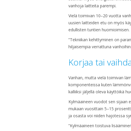
vanhoja laitteita parempi.
Vielä toimivan 10–20 vuotta vanh
uusien laitteiden etu on myös k
edullisten tuntien huomioimisen.
”Tekniikan kehittyminen on paran
hiljaisempia verrattuna vanhoi
Korjaa tai vaih
Vanhan, mutta vielä toimivan lä
komponenteissa kuten lämmönvaih
kalliiksi jäljellä oleva käyttöikä 
Kylmäaineen vuodot sen sijaan ed
mukaan vuosittain 5–15 prosentt
ja osasta voi niiden hajotessa syn
”Kylmäaineen toistuva lisääminen