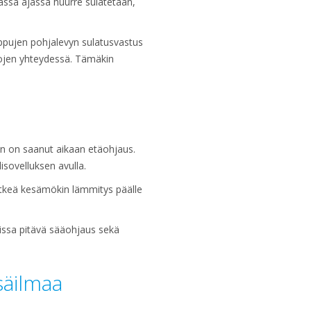
ässä ajassa huurre sulatetaan,
ppujen pohjalevyn sulatusvastus
sojen yhteydessä. Tämäkin
n on saanut aikaan etäohjaus.
ovelluksen avulla.
kytkeä kesämökin lämmitys päälle
issa pitävä sääohjaus sekä
säilmaa