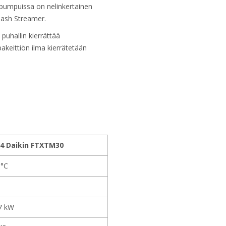
pumpuissa on nelinkertainen
lash Streamer.
uhallin kierrättää
akeittiön ilma kierrätetään
4 Daikin FTXTM30
 °C
7 kW