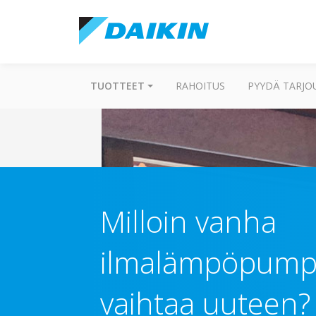
TUOTTEET
RAHOITUS
PYYDÄ TARJO
Milloin vanha
ilmalämpöpump
vaihtaa uuteen?