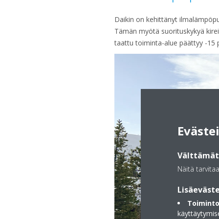
Daikin on kehittänyt ilmalämpöp
Tämän myötä suorituskykyä kirei
taattu toiminta-alue päättyy -1
Eväste
Välttämätt
Näitä tarvita
Lisäeväste
Toiminto
käyttäytymis