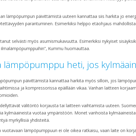
an lämpöpumpun päivittämistä uuteen kannattaa siis harkita jo energ
äytettävyyden parantuminen. Esimerkiksi helppo etäohjaus mahdollis
tanut selvästi myös asumismukavuutta. Esimerkiksi nykyiset sisäyksik
hin ilmalämpöpumppuihin”‚ Kummu huomauttaa.
da lämpöpumppu heti, jos kylmäai
mpöpumpun päivittämistä kannattaa harkita myös silloin, jos lämpöp
timissa ja kompressorissa epäillään vikaa. Vanhan laitteen korjaam
huomioiden.
ellyttävät välitöntö korjausta tai laitteen vaihtamista uuteen. Suo
ia kylmäaineista vuotaa ympäristöön. Monet vanhoista kylmäaineista
tyä myrkyllisiä yhdisteitä.
 vuotavaan lämpöpumppuun ei ole oikea ratkaisu, vaan laite on korjat