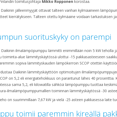
inlandin toimitusjohtaja
Mikko Ropponen
korostaa.
aikinin jälleenmyyjät ottavat talteen vanhan kylmäaineen lämpöpum
itteet kierrätykseen. Talteen otettu kylmäaine voidaan tarkastuksen j
mpun suorituskyky on parempi
inen Daikinin ilmalämpöpumppu lämmitti enimmillään noin 5 kW teholla j
tu toiminta-alue lämmityskäytössä ulottui -15 pakkasasteeseen saa
paremmin sopiva lämmityskauden lämpökerroin SCOP otettiin käyttö
 edustaa Daikinin lämmityskäyttöön optimoitujen ilmalämpöpumppujen
n COP on 5,2 eli energiatehokkuus on parantunut lähes 40 prosenttia
teissa sama 5,2, eli kilowatilla sähköä lämpöpumppu tuottaa keskimä
pura-ilmalämpöpumppumallien toiminnan lämmityskäytössä -30 aste
ho on suurimmillaan 7,67 kW ja vielä -25 asteen pakkasessa laite tu
pu toimii paremmin kireällä pak