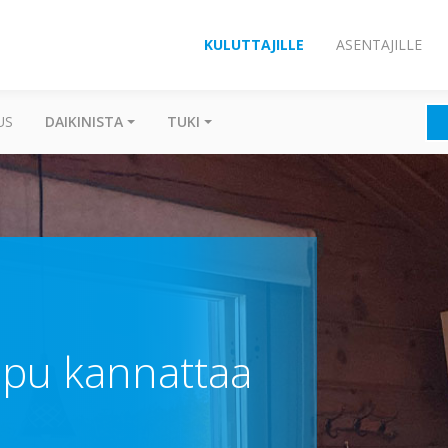
KULUTTAJILLE
ASENTAJILLE
US
DAIKINISTA
TUKI
pu kannattaa