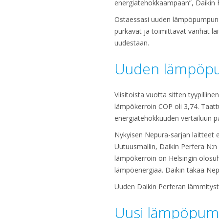
energiatehokkaampaan”, Daikin F
Ostaessasi uuden lämpöpumpun D
purkavat ja toimittavat vanhat la
uudestaan.
Uuden lämpöpu
Viisitoista vuotta sitten tyypill
lämpökerroin COP oli 3,74. Taat
energiatehokkuuden vertailuun 
Nykyisen Nepura-sarjan laitteet
Uutuusmallin, Daikin Perfera N:
lämpökerroin on Helsingin olosuh
lämpöenergiaa. Daikin takaa Ne
Uuden Daikin Perferan lämmityste
Uusi lämpöpump