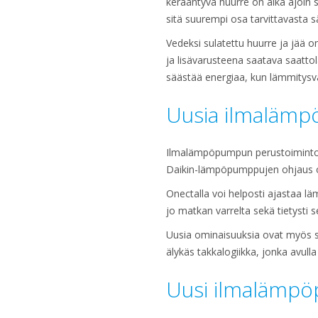
kerääntyvä huurre on aika ajoin 
sitä suurempi osa tarvittavasta 
Vedeksi sulatettu huurre ja jää
ja lisävarusteena saatava saatt
säästää energiaa, kun lämmitysva
Uusia ilmalämp
Ilmalämpöpumpun perustoimintoja
Daikin-lämpöpumppujen ohjaus o
Onectalla voi helposti ajastaa l
jo matkan varrelta sekä tietysti 
Uusia ominaisuuksia ovat myös s
älykäs takkalogiikka, jonka avul
Uusi ilmalämpö