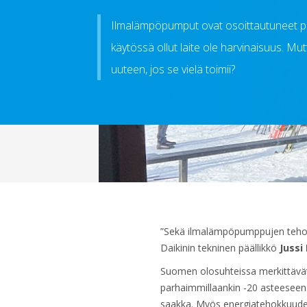
Ilmalämpöpumput ovat osoittautuneet pitk
käytössä ollut laite ole harvinaisuus. Mu
uuteen, jos se vielä toimii?
”Sekä ilmalämpöpumppujen teho, 
Daikinin tekninen päällikkö
Juss
Suomen olosuhteissa merkittävät 
parhaimmillaankin -20 asteeseen
saakka. Myös energiatehokkuudest