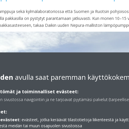
umppuja sekä kylmälaboratoriossa että Suomen ja Ruotsin pohjoisosis
llä pakkasilla on pystytyt parantamaan jatkuvasti. Kun monen 10–1
5 pakkasasteeseen, takaa Daikin uuden Nepura-malliston lämpöpumpp
iden
avulla saat paremman käyttökoke
ömät ja toiminnalliset evästeet:
an sivustossa navigointiin ja ne tarjoavat pyytämäsi palvelut (tarpeellise
et:
evästeet:
evästeet, jotka keräävät tilastotietoja liikenteestä ja käytt
estä meidän tai muun osapuolen sivustoissa