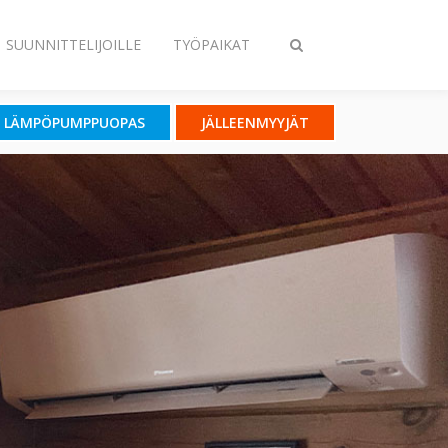
SUUNNITTELIJOILLE
TYÖPAIKAT
Vaihda
haku
LÄMPÖPUMPPUOPAS
JÄLLEENMYYJÄT