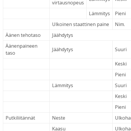
virtausnopeus
Lämmitys
Pieni
Ulkoinen staattinen paine
Nim.
Äänen tehotaso
Jäähdytys
Äänenpaineen
Jäähdytys
Suuri
taso
Keski
Pieni
Lämmitys
Suuri
Keski
Pieni
Putkiliitännät
Neste
Ulkohal
Kaasu
Ulkohal