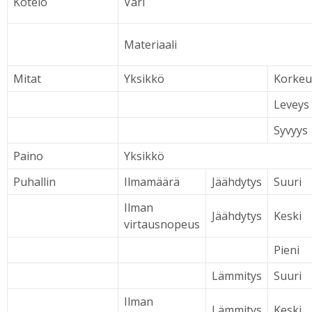
Kotelo
Väri
Materiaali
Mitat
Yksikkö
Korkeu
Leveys
Syvyys
Paino
Yksikkö
Puhallin
Ilmamäärä
Jäähdytys
Suuri
Ilman
Jäähdytys
Keski
virtausnopeus
Pieni
Lämmitys
Suuri
Ilman
Lämmitys
Keski